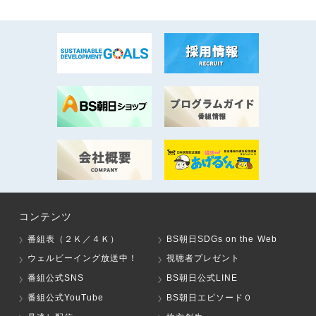
コンテンツ
番組表（２Ｋ／４Ｋ）
BS朝日SDGs on the Web
ウェルビーイング放送中！
視聴者プレゼント
番組公式SNS
BS朝日公式LINE
番組公式YouTube
BS朝日エピソード０