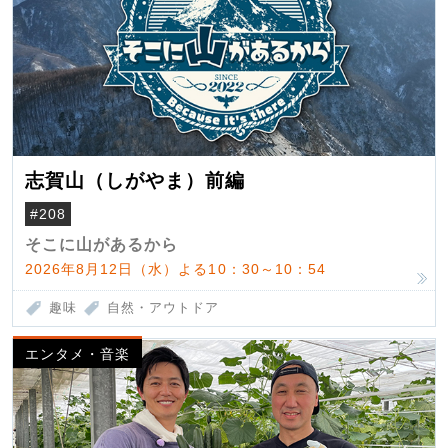
志賀山（しがやま）前編
#208
そこに山があるから
2026年8月12日（水）よる10：30～10：54
趣味
自然・アウトドア
エンタメ・音楽