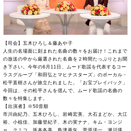
【司会】五木ひろし＆藤あや子
人生の名場面に刻まれた名曲の数々をお届け！これまで
の放送の中から厳選された名曲を２時間たっぷりとお聞
き下さい。今年の6月11日、ムード歌謡を代表するコー
ラスグループ「和田弘とマヒナスターズ」のボーカル・
松平直樹さんが旅立たれました。「お宝プレイバック」
今回は、その松平さんを偲んで、ムード歌謡の名曲の
数々を特集します。
【出演者】※50音順
市川由紀乃、五木ひろし、岩崎宏美、大石まどか、大江
裕、小椋佳、加藤登紀子、木の実ナナ、キム・ヨンジ
ャ、クミコ、坂本冬美、島津亜矢、菅原洋一、瀬川瑛