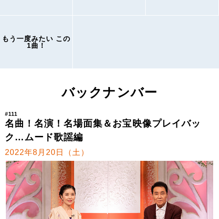
もう一度みたい この
1曲！
バックナンバー
#111
名曲！名演！名場面集＆お宝映像プレイバッ
ク…ムード歌謡編
2022年8月20日（土）