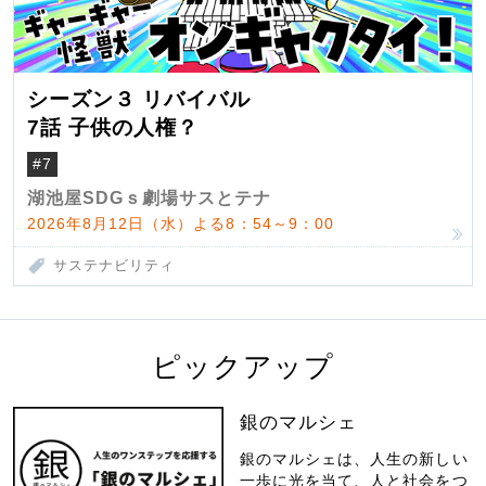
シーズン３ リバイバル
7話 子供の人権？
#7
湖池屋SDGｓ劇場サスとテナ
2026年8月12日（水）よる8：54～9：00
サステナビリティ
ピックアップ
銀のマルシェ
銀のマルシェは、人生の新しい
一歩に光を当て、人と社会をつ