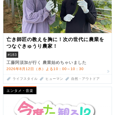
亡き師匠の教えを胸に！次の世代に農業を
つなぐきゅうり農家！
#183
工藤阿須加が行く 農業始めちゃいました
2026年8月12日（水）よる10：00～10：30
ライフスタイル
ヒューマン
自然・アウトドア
エンタメ・音楽