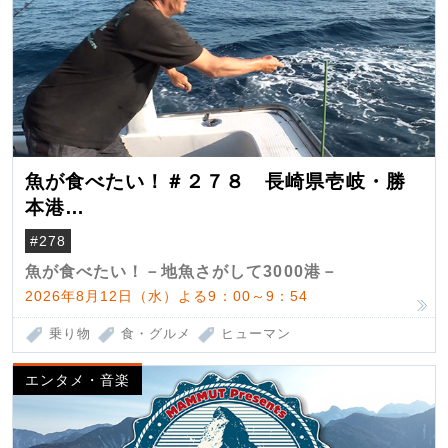
魚が食べたい！＃２７８ 長崎県壱岐・勝
本港
（クロマグロ）
#278
魚が食べたい！－地魚さがして3000港－
2026年8月12日（水）よる9：00～9：54
乗り物
食・グルメ
ヒューマン
エンタメ・音楽