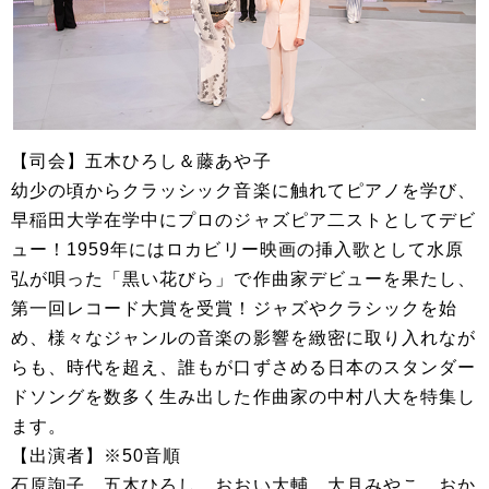
【司会】五木ひろし＆藤あや子
幼少の頃からクラッシック音楽に触れてピアノを学び、
早稲田大学在学中にプロのジャズピア二ストとしてデビ
ュー！1959年にはロカビリー映画の挿入歌として水原
弘が唄った「黒い花びら」で作曲家デビューを果たし、
第一回レコード大賞を受賞！ジャズやクラシックを始
め、様々なジャンルの音楽の影響を緻密に取り入れなが
らも、時代を超え、誰もが口ずさめる日本のスタンダー
ドソングを数多く生み出した作曲家の中村八大を特集し
ます。
【出演者】※50音順
石原詢子、五木ひろし、おおい大輔、大月みやこ、おか