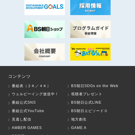
コンテンツ
番組表（２Ｋ／４Ｋ）
BS朝日SDGs on the Web
ウェルビーイング放送中！
視聴者プレゼント
番組公式SNS
BS朝日公式LINE
番組公式YouTube
BS朝日エピソード０
見逃し配信
地方創生
AMBER GAMES
GAME A