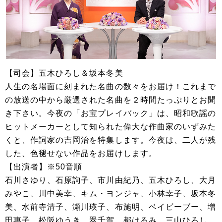
【司会】五木ひろし＆坂本冬美
人生の名場面に刻まれた名曲の数々をお届け！これまで
の放送の中から厳選された名曲を２時間たっぷりとお聞
き下さい。今夜の「お宝プレイバック」は、昭和歌謡の
ヒットメーカーとして知られた偉大な作曲家のいずみた
くと、作詞家の吉岡治を特集します。今夜は、二人が残
した、色褪せない作品をお届けします。
【出演者】※50音順
石川さゆり、石原詢子、市川由紀乃、五木ひろし、大月
みやこ、川中美幸、キム・ヨンジャ、小林幸子、坂本冬
美、水前寺清子、瀬川瑛子、布施明、ベイビーブー、増
田惠子、松阪ゆうき、翠千賀、都はるみ、三山ひろし、