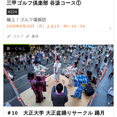
三甲ゴルフ倶楽部 谷汲コース①
#224
極上！ゴルフ場探訪
2026年8月10日（月）よる10：30～10：54
ゴルフ
趣味
旅・くらし
＃10 大正大学 大正盆踊りサークル 踊月