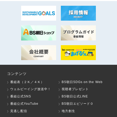
コンテンツ
番組表（２Ｋ／４Ｋ）
BS朝日SDGs on the Web
ウェルビーイング放送中！
視聴者プレゼント
番組公式SNS
BS朝日公式LINE
番組公式YouTube
BS朝日エピソード０
見逃し配信
地方創生