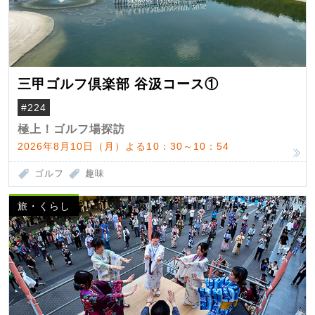
三甲ゴルフ倶楽部 谷汲コース①
#224
極上！ゴルフ場探訪
2026年8月10日（月）よる10：30～10：54
ゴルフ
趣味
旅・くらし