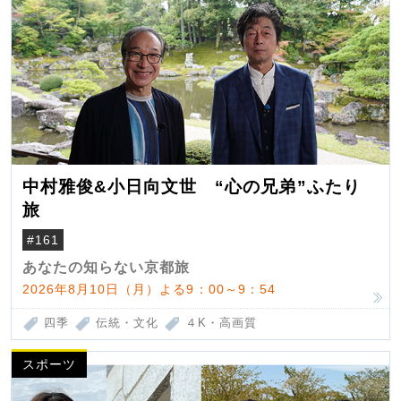
中村雅俊&小日向文世 “心の兄弟”ふたり
旅
#161
あなたの知らない京都旅
2026年8月10日（月）よる9：00～9：54
四季
伝統・文化
４K・高画質
スポーツ