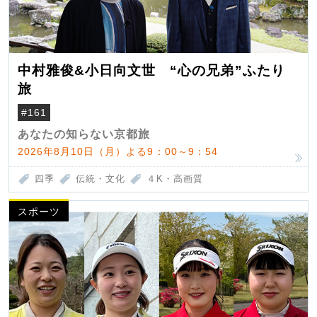
中村雅俊&小日向文世 “心の兄弟”ふたり
旅
#161
あなたの知らない京都旅
2026年8月10日（月）よる9：00～9：54
四季
伝統・文化
４K・高画質
スポーツ