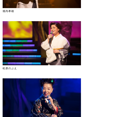
堀内孝雄
松原のぶえ