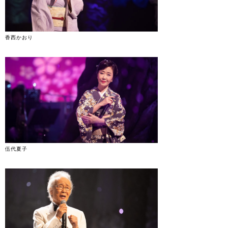
香西かおり
伍代夏子