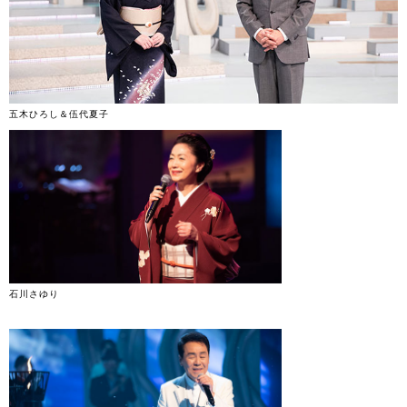
五木ひろし＆伍代夏子
石川さゆり