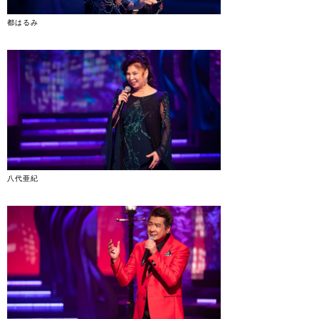
都はるみ
八代亜紀