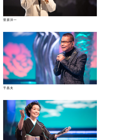
菅原洋一
千昌夫