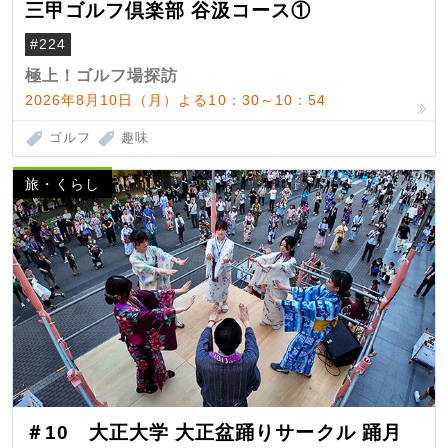
三甲ゴルフ倶楽部 谷汲コース①
#224
極上！ゴルフ場探訪
2026年8月10日（月）よる10：30～10：54
ゴルフ
趣味
旅・くらし
＃10 大正大学 大正盆踊りサークル 踊月