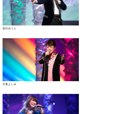
辰巳ゆうと
天童よしみ