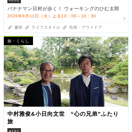
バナナマン日村が歩く！ ウォーキングのひむ太郎
2026年8月11日（火）よる10：00～10：30
趣味
ライフスタイル
自然・アウトドア
旅・くらし
中村雅俊&小日向文世 “心の兄弟”ふたり
旅
#161