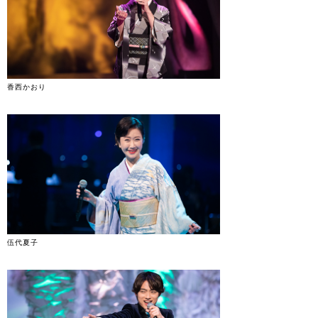
香西かおり
伍代夏子