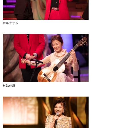
宮路オサム
村治佳織