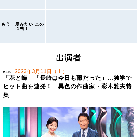
もう一度みたい この
1曲！
出演者
2023年3月11日（土）
#140
「花と蝶」「長崎は今日も雨だった」…独学で
ヒット曲を連発！ 異色の作曲家・彩木雅夫特
集