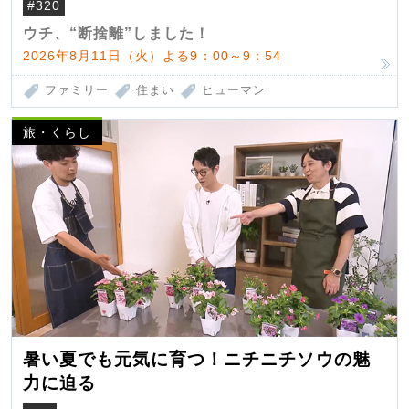
#320
ウチ、“断捨離”しました！
2026年8月11日（火）よる9：00～9：54
ファミリー
住まい
ヒューマン
旅・くらし
暑い夏でも元気に育つ！ニチニチソウの魅
力に迫る