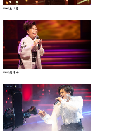
中村あゆみ
中村美律子