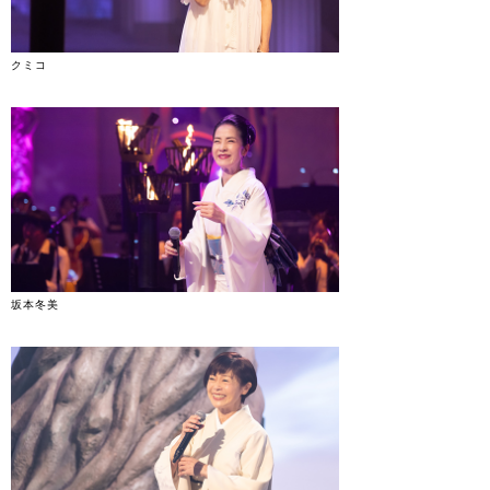
クミコ
坂本冬美