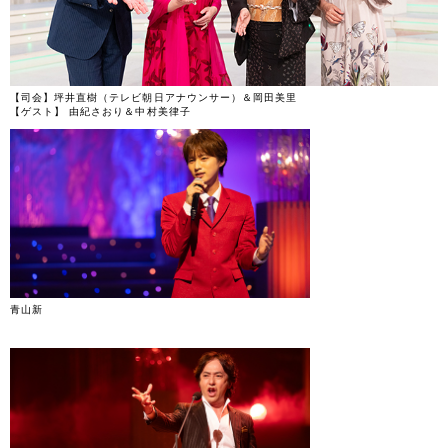
【司会】坪井直樹（テレビ朝日アナウンサー）＆岡田美里
【ゲスト】 由紀さおり＆中村美律子
青山新