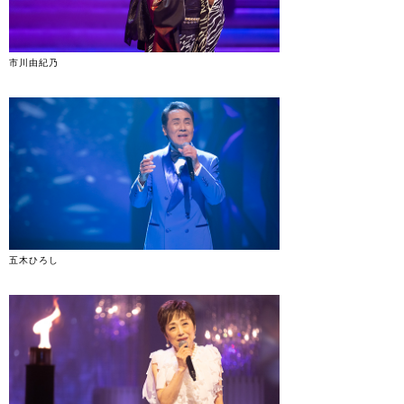
市川由紀乃
五木ひろし