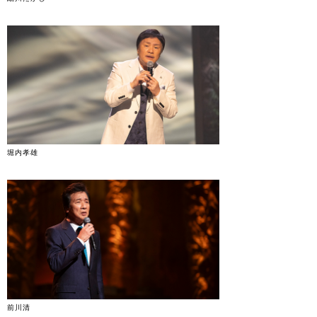
堀内孝雄
前川清