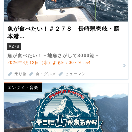
魚が食べたい！＃２７８ 長崎県壱岐・勝
本港
（クロマグロ）
#278
魚が食べたい！－地魚さがして3000港－
2026年8月12日（水）よる9：00～9：54
乗り物
食・グルメ
ヒューマン
エンタメ・音楽