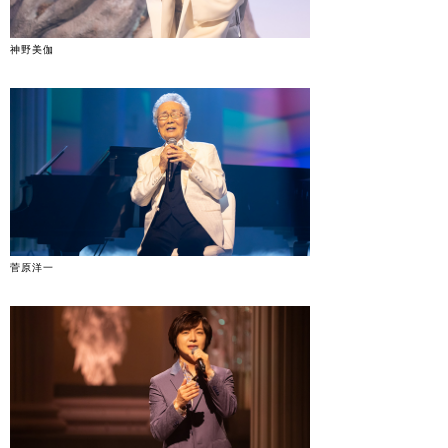
神野美伽
菅原洋一