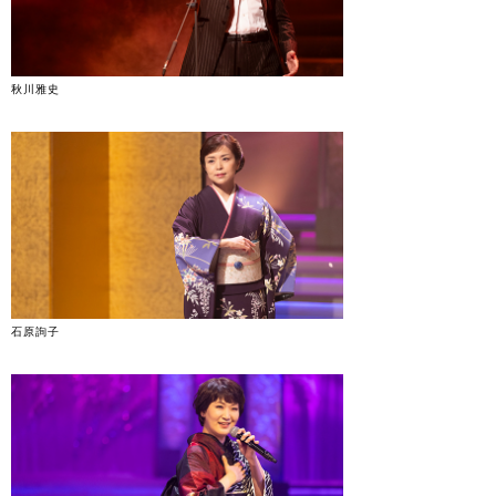
秋川雅史
石原詢子