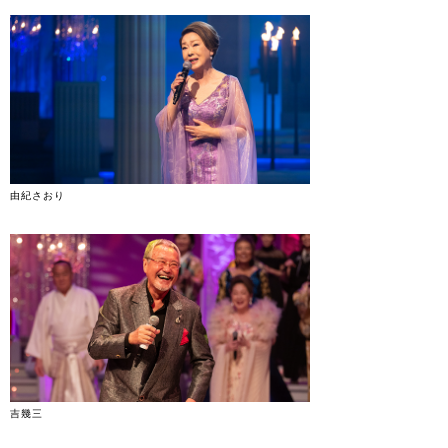
由紀さおり
吉幾三