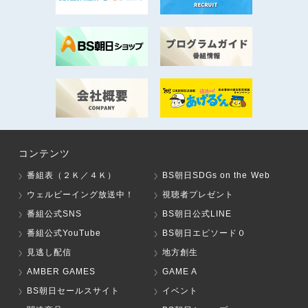
コンテンツ
番組表（２Ｋ／４Ｋ）
BS朝日SDGs on the Web
ウェルビーイング放送中！
視聴者プレゼント
番組公式SNS
BS朝日公式LINE
番組公式YouTube
BS朝日エピソード０
見逃し配信
地方創生
AMBER GAMES
GAME A
BS朝日セールスサイト
イベント