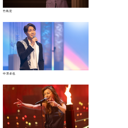
竹島宏
中澤卓也