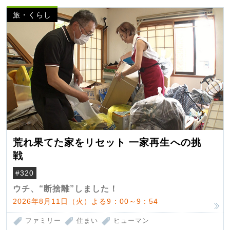
旅・くらし
荒れ果てた家をリセット 一家再生への挑
戦
#320
ウチ、“断捨離”しました！
2026年8月11日（火）よる9：00～9：54
ファミリー
住まい
ヒューマン