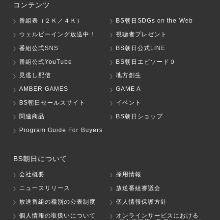
コンテンツ
番組表（２Ｋ／４Ｋ）
BS朝日SDGs on the Web
ウェルビーイング放送中！
視聴者プレゼント
番組公式SNS
BS朝日公式LINE
番組公式YouTube
BS朝日エピソード０
見逃し配信
地方創生
AMBER GAMES
GAME A
BS朝日セールスサイト
イベント
関連商品
BS朝日ショップ
Program Guide For Buyers
BS朝日について
会社概要
採用情報
ニュースリリース
放送番組審議会
放送番組の種別の公表制度
個人情報保護方針
個人情報の取扱いについて
オンラインサービスにおける