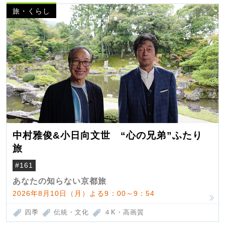
旅・くらし
中村雅俊&小日向文世 “心の兄弟”ふたり
旅
#161
あなたの知らない京都旅
2026年8月10日（月）よる9：00～9：54
四季
伝統・文化
４K・高画質