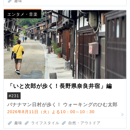
趣味
エンタメ・音楽
「いと次郎が歩く！長野県奈良井宿」編
#231
バナナマン日村が歩く！ ウォーキングのひむ太郎
2026年8月11日（火）よる10：00～10：30
趣味
ライフスタイル
自然・アウトドア