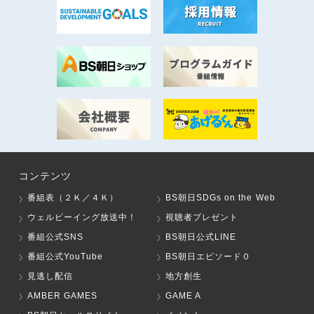
コンテンツ
番組表（２Ｋ／４Ｋ）
BS朝日SDGs on the Web
ウェルビーイング放送中！
視聴者プレゼント
番組公式SNS
BS朝日公式LINE
番組公式YouTube
BS朝日エピソード０
見逃し配信
地方創生
AMBER GAMES
GAME A