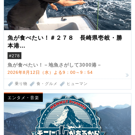
魚が食べたい！＃２７８ 長崎県壱岐・勝
本港
（クロマグロ）
#278
魚が食べたい！－地魚さがして3000港－
2026年8月12日（水）よる9：00～9：54
乗り物
食・グルメ
ヒューマン
エンタメ・音楽