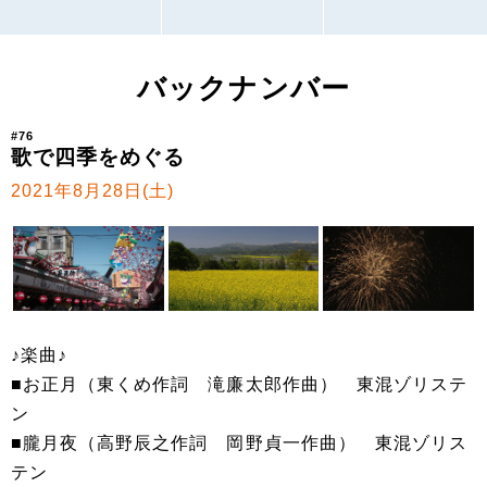
バックナンバー
#76
歌で四季をめぐる
2021年8月28日(土)
♪楽曲♪
■お正月（東くめ作詞 滝廉太郎作曲） 東混ゾリステ
ン
■朧月夜（高野辰之作詞 岡野貞一作曲） 東混ゾリス
テン