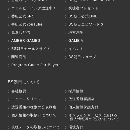
番組表（２Ｋ／４Ｋ）
BS朝日SDGs on the Web
ウェルビーイング放送中！
視聴者プレゼント
番組公式SNS
BS朝日公式LINE
番組公式YouTube
BS朝日エピソード０
見逃し配信
地方創生
AMBER GAMES
GAME A
BS朝日セールスサイト
イベント
関連商品
BS朝日ショップ
Program Guide For Buyers
BS朝日について
会社概要
採用情報
ニュースリリース
放送番組審議会
放送番組の種別の公表制度
個人情報保護方針
個人情報の取扱いについて
オンラインサービスにおける
個人情報等の取扱いについて
視聴データの取扱いについて
環境方針