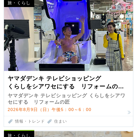
旅・くらし
ヤマダデンキ テレビショッピング
くらしをシアワセにする リフォームの
匠 第7弾
ヤマダデンキ テレビショッピング くらしをシアワ
セにする リフォームの匠
2026年8月9日（日）午後5：00～6：00
情報・トレンド
住まい
旅・くらし