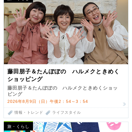
藤田朋子＆たんぽぽの ハルメクときめく
ショッピング
藤田朋子＆たんぽぽの ハルメクときめくショッ
ピング
2026年8月9日（日）午後2：54～3：54
情報・トレンド
ライフスタイル
旅・くらし