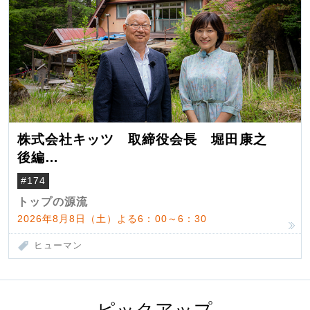
株式会社キッツ 取締役会長 堀田康之
後編
米国駐在でも浮かんだ八ヶ岳 山小屋を営
#174
んだ父母
トップの源流
2026年8月8日（土）よる6：00～6：30
ヒューマン
ピックアップ