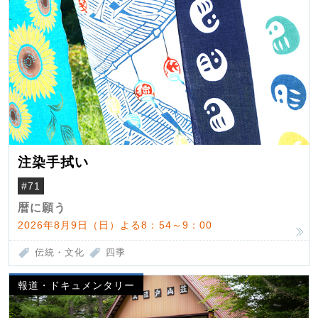
注染手拭い
#71
暦に願う
2026年8月9日（日）よる8：54～9：00
伝統・文化
四季
報道・ドキュメンタリー