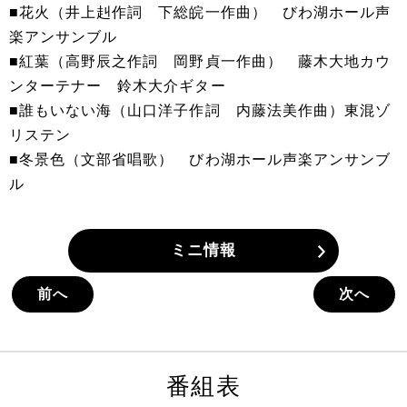
■花火（井上赳作詞 下総皖一作曲） びわ湖ホール声
楽アンサンブル
■紅葉（高野辰之作詞 岡野貞一作曲） 藤木大地カウ
ンターテナー 鈴木大介ギター
■誰もいない海（山口洋子作詞 内藤法美作曲）東混ゾ
リステン
■冬景色（文部省唱歌） びわ湖ホール声楽アンサンブ
ル
ミニ情報
前へ
次へ
番組表