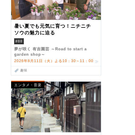
暑い夏でも元気に育つ！ニチニチ
ソウの魅力に迫る
#88
夢が咲く 有吉園芸 ～Road to start a
garden shop～
2026年8月11日（火）よる10：30～11：00
趣味
エンタメ・音楽