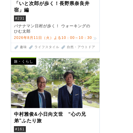
「いと次郎が歩く！長野県奈良井
宿」編
#231
バナナマン日村が歩く！ ウォーキングの
ひむ太郎
2026年8月11日（火）よる10：00～10：30
趣味
ライフスタイル
自然・アウトドア
旅・くらし
中村雅俊&小日向文世 “心の兄
弟”ふたり旅
#161