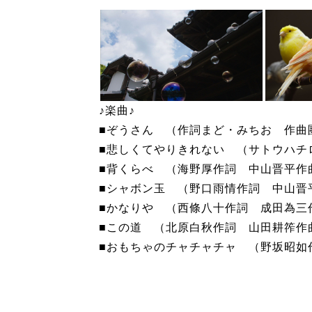
♪楽曲♪
■ぞうさん （作詞まど・みちお 作曲
■悲しくてやりきれない （サトウハチ
■背くらべ （海野厚作詞 中山晋平作
■シャボン玉 （野口雨情作詞 中山晋
■かなりや （西條八十作詞 成田為三
■この道 （北原白秋作詞 山田耕筰作
■おもちゃのチャチャチャ （野坂昭如