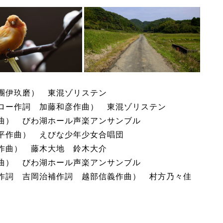
團伊玖磨） 東混ゾリステン
ロー作詞 加藤和彦作曲） 東混ゾリステン
曲） びわ湖ホール声楽アンサンブル
平作曲） えびな少年少女合唱団
作曲） 藤木大地 鈴木大介
曲） びわ湖ホール声楽アンサンブル
作詞 吉岡治補作詞 越部信義作曲） 村方乃々佳