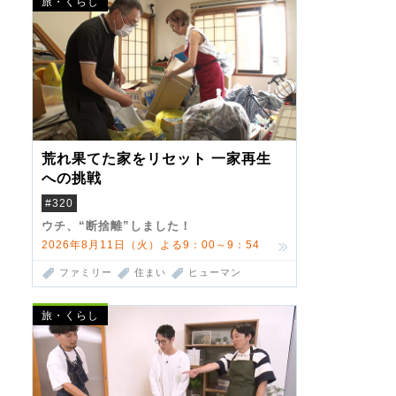
旅・くらし
荒れ果てた家をリセット 一家再生
への挑戦
#320
ウチ、“断捨離”しました！
2026年8月11日（火）よる9：00～9：54
ファミリー
住まい
ヒューマン
旅・くらし