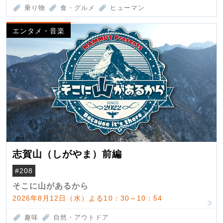
乗り物
食・グルメ
ヒューマン
エンタメ・音楽
志賀山（しがやま）前編
#208
そこに山があるから
2026年8月12日（水）よる10：30～10：54
趣味
自然・アウトドア