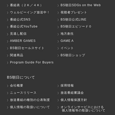
番組表（２Ｋ／４Ｋ）
BS朝日SDGs on the Web
ウェルビーイング放送中！
視聴者プレゼント
番組公式SNS
BS朝日公式LINE
番組公式YouTube
BS朝日エピソード０
見逃し配信
地方創生
AMBER GAMES
GAME A
BS朝日セールスサイト
イベント
関連商品
BS朝日ショップ
Program Guide For Buyers
BS朝日について
会社概要
採用情報
ニュースリリース
放送番組審議会
放送番組の種別の公表制度
個人情報保護方針
個人情報の取扱いについて
オンラインサービスにおける
個人情報等の取扱いについて