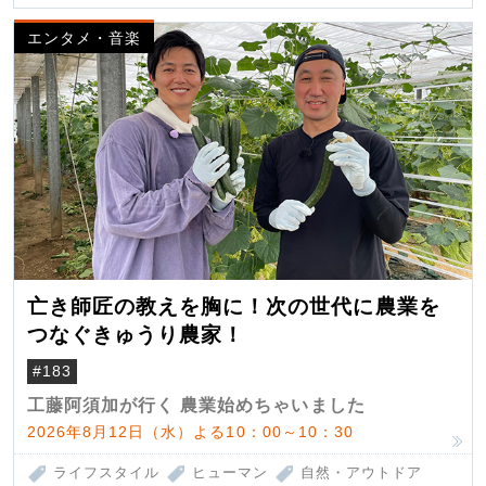
エンタメ・音楽
亡き師匠の教えを胸に！次の世代に農業を
つなぐきゅうり農家！
#183
工藤阿須加が行く 農業始めちゃいました
2026年8月12日（水）よる10：00～10：30
ライフスタイル
ヒューマン
自然・アウトドア