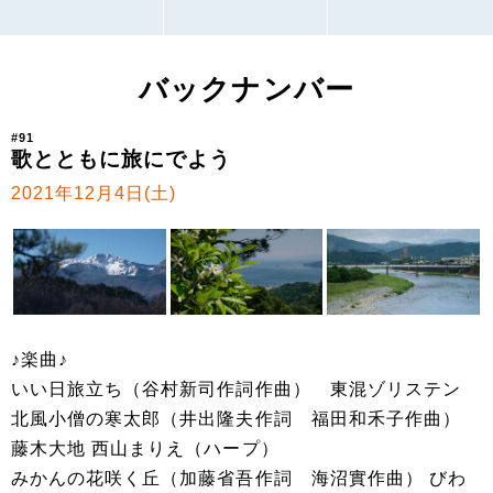
バックナンバー
#91
歌とともに旅にでよう
2021年12月4日(土)
♪楽曲♪
いい日旅立ち（谷村新司作詞作曲） 東混ゾリステン
北風小僧の寒太郎（井出隆夫作詞 福田和禾子作曲）
藤木大地 西山まりえ（ハープ）
みかんの花咲く丘（加藤省吾作詞 海沼實作曲） びわ