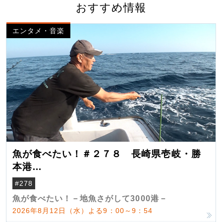
おすすめ情報
エンタメ・音楽
魚が食べたい！＃２７８ 長崎県壱岐・勝
本港
（クロマグロ）
#278
魚が食べたい！－地魚さがして3000港－
2026年8月12日（水）よる9：00～9：54