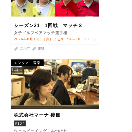
シーズン21 1回戦 マッチ３
女子ゴルフペアマッチ選手権
2026年8月10日（月）よる9：54～10：30
ゴルフ
趣味
エンタメ・音楽
株式会社マーナ 後篇
#167
ウェルビーイング、みつけた