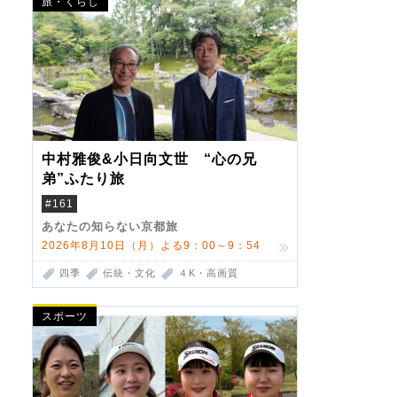
旅・くらし
中村雅俊&小日向文世 “心の兄
弟”ふたり旅
#161
あなたの知らない京都旅
2026年8月10日（月）よる9：00～9：54
四季
伝統・文化
４K・高画質
スポーツ