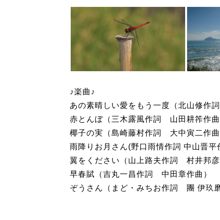
♪楽曲♪
あの素晴しい愛をもう一度（北山修作詞
赤とんぼ（三木露風作詞 山田耕筰作曲
椰子の実（島崎藤村作詞 大中寅二作曲
雨降りお月さん(野口雨情作詞 中山晋平
翼をください（山上路夫作詞 村井邦彦
早春賦（吉丸一昌作詞 中田章作曲） 
ぞうさん（まど・みちお作詞 團 伊玖