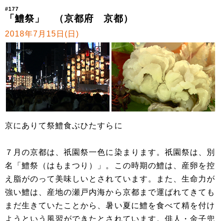
#177
「鱧祭」 （京都府 京都）
2018年7月15日(日)
京にありて祭鱧食ぶひたすらに
７月の京都は、祇園祭一色に染まります。祇園祭は、別
名「鱧祭（はもまつり）」。この時期の鱧は、産卵を控
え脂がのって美味しいとされています。また、生命力が
強い鱧は、産地の瀬戸内海から京都まで運ばれてきても
まだ生きていたことから、暑い夏に鱧を食べて精を付け
ようという風習ができたとされています。俳人・金子兜