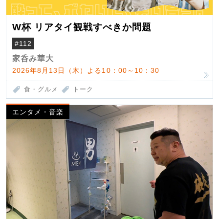
W杯 リアタイ観戦すべきか問題
#112
家呑み華大
2026年8月13日（木）よる10：00～10：30
食・グルメ
トーク
エンタメ・音楽