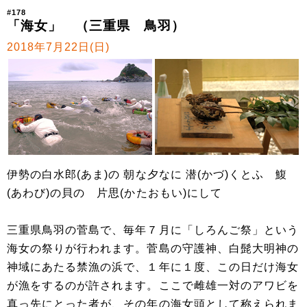
#178
「海女」 （三重県 鳥羽）
2018年7月22日(日)
伊勢の白水郎(あま)の 朝な夕なに 潜(かづ)くとふ 鰒
(あわび)の貝の 片思(かたおもい)にして
三重県鳥羽の菅島で、毎年７月に「しろんご祭」という
海女の祭りが行われます。菅島の守護神、白髭大明神の
神域にあたる禁漁の浜で、１年に１度、この日だけ海女
が漁をするのが許されます。ここで雌雄一対のアワビを
真っ先にとった者が、その年の海女頭として称えられま