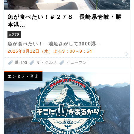
魚が食べたい！＃２７８ 長崎県壱岐・勝
本港
（クロマグロ）
#278
魚が食べたい！－地魚さがして3000港－
2026年8月12日（水）よる9：00～9：54
乗り物
食・グルメ
ヒューマン
エンタメ・音楽