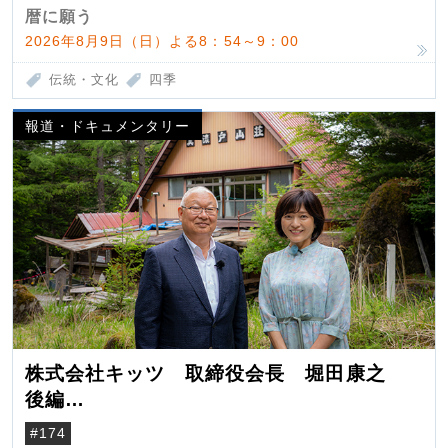
暦に願う
2026年8月9日（日）よる8：54～9：00
伝統・文化
四季
報道・ドキュメンタリー
株式会社キッツ 取締役会長 堀田康之
後編
米国駐在でも浮かんだ八ヶ岳 山小屋を営
#174