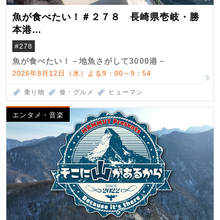
魚が食べたい！＃２７８ 長崎県壱岐・勝
本港
（クロマグロ）
#278
魚が食べたい！－地魚さがして3000港－
2026年8月12日（水）よる9：00～9：54
乗り物
食・グルメ
ヒューマン
エンタメ・音楽