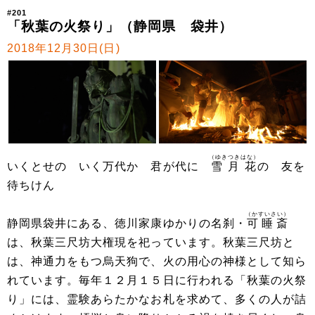
#201
「秋葉の火祭り」（静岡県 袋井）
2018年12月30日(日)
（ゆきつきはな）
いくとせの いく万代か 君が代に
雪月花
の 友を
待ちけん
（かすいさい）
静岡県袋井にある、徳川家康ゆかりの名刹・
可睡斎
は、秋葉三尺坊大権現を祀っています。秋葉三尺坊と
は、神通力をもつ烏天狗で、火の用心の神様として知ら
れています。毎年１２月１５日に行われる「秋葉の火祭
り」には、霊験あらたかなお札を求めて、多くの人が詰