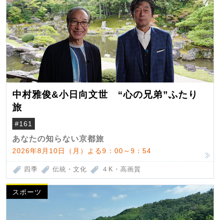
中村雅俊&小日向文世 “心の兄弟”ふたり
旅
#161
あなたの知らない京都旅
2026年8月10日（月）よる9：00～9：54
四季
伝統・文化
４K・高画質
スポーツ