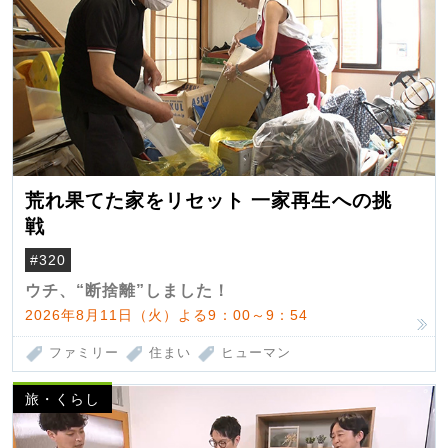
荒れ果てた家をリセット 一家再生への挑
戦
#320
ウチ、“断捨離”しました！
2026年8月11日（火）よる9：00～9：54
ファミリー
住まい
ヒューマン
旅・くらし