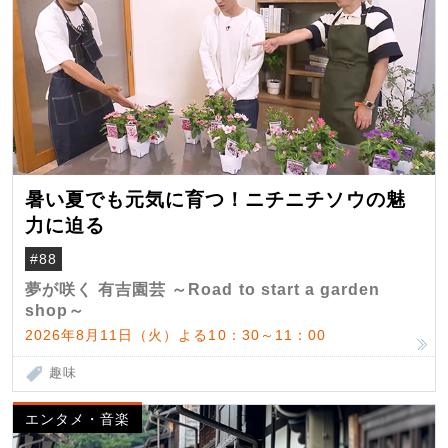
暑い夏でも元気に育つ！ニチニチソウの魅
力に迫る
#88
夢が咲く 有吉園芸 ～Road to start a garden
shop～
2026年8月11日（火）よる10：30～11：00
趣味
エンタメ・音楽