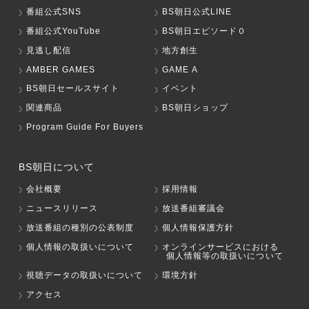
番組公式SNS
BS朝日公式LINE
番組公式YouTube
BS朝日エピソード０
見逃し配信
地方創生
AMBER GAMES
GAME A
BS朝日セールスサイト
イベント
関連商品
BS朝日ショップ
Program Guide For Buyers
BS朝日について
会社概要
採用情報
ニュースリリース
放送番組審議会
放送番組の種別の公表制度
個人情報保護方針
個人情報の取扱いについて
オンラインサービスにおける
個人情報等の取扱いについて
視聴データの取扱いについて
環境方針
アクセス