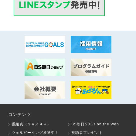
コンテンツ
番組表（２Ｋ／４Ｋ）
BS朝日SDGs on the Web
ウェルビーイング放送中！
視聴者プレゼント