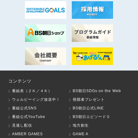
コンテンツ
番組表（２Ｋ／４Ｋ）
BS朝日SDGs on the Web
ウェルビーイング放送中！
視聴者プレゼント
番組公式SNS
BS朝日公式LINE
番組公式YouTube
BS朝日エピソード０
見逃し配信
地方創生
AMBER GAMES
GAME A