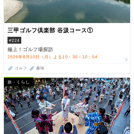
三甲ゴルフ倶楽部 谷汲コース①
#224
極上！ゴルフ場探訪
2026年8月10日（月）よる10：30～10：54
ゴルフ
趣味
旅・くらし