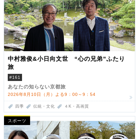
中村雅俊&小日向文世 “心の兄弟”ふたり
旅
#161
あなたの知らない京都旅
2026年8月10日（月）よる9：00～9：54
四季
伝統・文化
４K・高画質
スポーツ