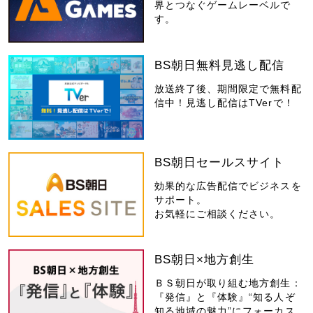
界とつなぐゲームレーベルで
す。
BS朝日無料見逃し配信
放送終了後、期間限定で無料配
信中！見逃し配信はTVerで！
BS朝日セールスサイト
効果的な広告配信でビジネスを
サポート。
お気軽にご相談ください。
BS朝日×地方創生
ＢＳ朝日が取り組む地方創生：
『発信』と『体験』“知る人ぞ
知る地域の魅力”にフォーカス