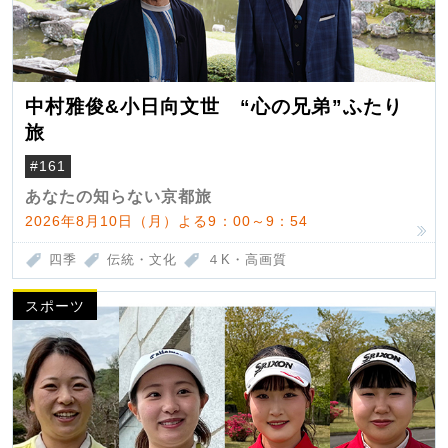
中村雅俊&小日向文世 “心の兄弟”ふたり
旅
#161
あなたの知らない京都旅
2026年8月10日（月）よる9：00～9：54
四季
伝統・文化
４K・高画質
スポーツ