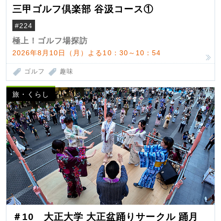
三甲ゴルフ倶楽部 谷汲コース①
#224
極上！ゴルフ場探訪
2026年8月10日（月）よる10：30～10：54
ゴルフ
趣味
旅・くらし
＃10 大正大学 大正盆踊りサークル 踊月