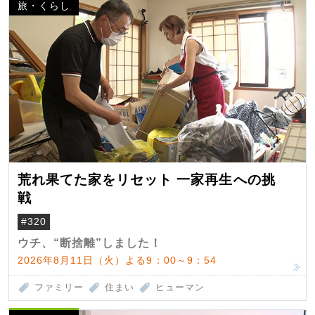
旅・くらし
荒れ果てた家をリセット 一家再生への挑
戦
#320
ウチ、“断捨離”しました！
2026年8月11日（火）よる9：00～9：54
ファミリー
住まい
ヒューマン