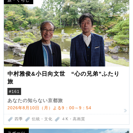
旅・くらし
中村雅俊&小日向文世 “心の兄弟”ふたり
旅
#161
あなたの知らない京都旅
2026年8月10日（月）よる9：00～9：54
四季
伝統・文化
４K・高画質
スポーツ