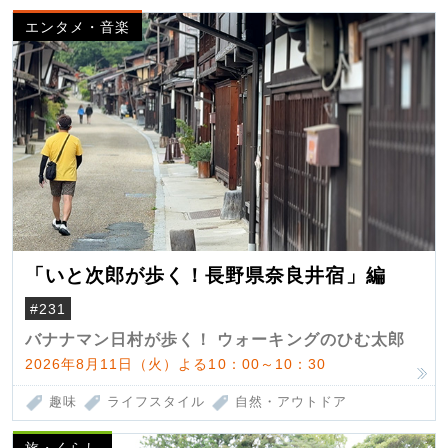
エンタメ・音楽
「いと次郎が歩く！長野県奈良井宿」編
#231
バナナマン日村が歩く！ ウォーキングのひむ太郎
2026年8月11日（火）よる10：00～10：30
趣味
ライフスタイル
自然・アウトドア