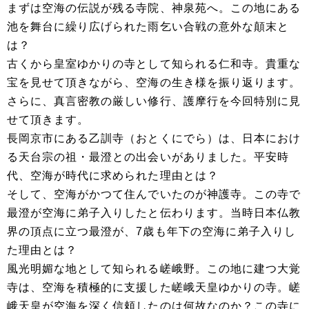
まずは空海の伝説が残る寺院、神泉苑へ。この地にある
池を舞台に繰り広げられた雨乞い合戦の意外な顛末と
は？
古くから皇室ゆかりの寺として知られる仁和寺。貴重な
宝を見せて頂きながら、空海の生き様を振り返ります。
さらに、真言密教の厳しい修行、護摩行を今回特別に見
せて頂きます。
長岡京市にある乙訓寺（おとくにでら）は、日本におけ
る天台宗の祖・最澄との出会いがありました。平安時
代、空海が時代に求められた理由とは？
そして、空海がかつて住んでいたのが神護寺。この寺で
最澄が空海に弟子入りしたと伝わります。当時日本仏教
界の頂点に立つ最澄が、7歳も年下の空海に弟子入りし
た理由とは？
風光明媚な地として知られる嵯峨野。この地に建つ大覚
寺は、空海を積極的に支援した嵯峨天皇ゆかりの寺。嵯
峨天皇が空海を深く信頼したのは何故なのか？この寺に