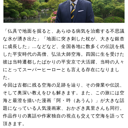
「仏具で地面を掘ると、あらゆる病気を治癒する不思議
な水が湧き出た」「地面に突き刺した杖が、大きな銀杏
に成長した」…などなど、全国各地に数多くの伝説を残
した平安時代の高僧、弘法大師空海。四国に生を受けた
彼は当時遷都したばかりの平安京で大活躍、当時の人々
にとってスーパーヒーローとも言える存在になりまし
た。
今回は古都に残る空海の足跡を辿り、その偉業や伝説、
そして奥深い教えをひも解きます。また、この旅には空
海と最澄を描いた漫画「阿・吽（あうん）」が大きな話
題になっている人気漫画家、おかざき真里さんも同行。
作品作りの裏話や作家独自の視点も交えて空海を語って
頂きます。