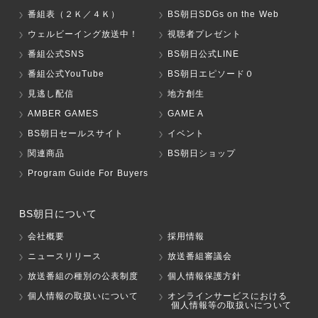
番組表（２Ｋ／４Ｋ）
BS朝日SDGs on the Web
ウェルビーイング放送中！
視聴者プレゼント
番組公式SNS
BS朝日公式LINE
番組公式YouTube
BS朝日エピソード０
見逃し配信
地方創生
AMBER GAMES
GAME A
BS朝日セールスサイト
イベント
関連商品
BS朝日ショップ
Program Guide For Buyers
BS朝日について
会社概要
採用情報
ニュースリリース
放送番組審議会
放送番組の種別の公表制度
個人情報保護方針
個人情報の取扱いについて
オンラインサービスにおける
個人情報等の取扱いについて