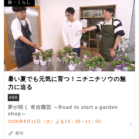
旅・くらし
暑い夏でも元気に育つ！ニチニチソウの魅
力に迫る
#88
夢が咲く 有吉園芸 ～Road to start a garden
shop～
2026年8月11日（火）よる10：30～11：00
趣味