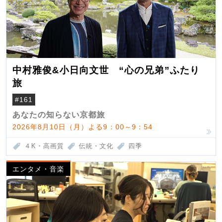
中村雅俊&小日向文世 “心の兄弟”ふたり
旅
#161
あなたの知らない京都旅
2026年8月10日（月）よる9：00～9：54
４K・高画質
伝統・文化
四季
エンタメ・音楽