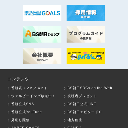
コンテンツ
番組表（２Ｋ／４Ｋ）
BS朝日SDGs on the Web
ウェルビーイング放送中！
視聴者プレゼント
番組公式SNS
BS朝日公式LINE
番組公式YouTube
BS朝日エピソード０
見逃し配信
地方創生
AMBER GAMES
GAME A