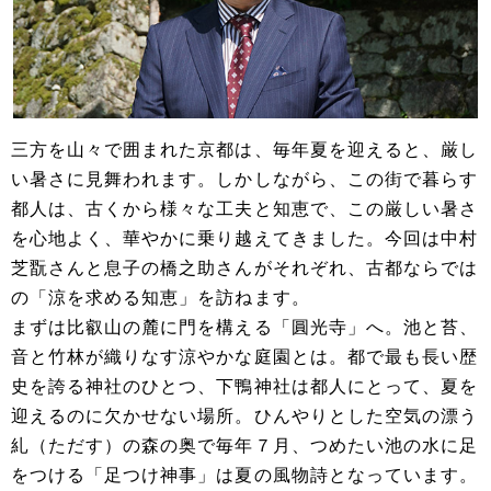
三方を山々で囲まれた京都は、毎年夏を迎えると、厳し
い暑さに見舞われます。しかしながら、この街で暮らす
都人は、古くから様々な工夫と知恵で、この厳しい暑さ
を心地よく、華やかに乗り越えてきました。今回は中村
芝翫さんと息子の橋之助さんがそれぞれ、古都ならでは
の「涼を求める知恵」を訪ねます。
まずは比叡山の麓に門を構える「圓光寺」へ。池と苔、
音と竹林が織りなす涼やかな庭園とは。都で最も長い歴
史を誇る神社のひとつ、下鴨神社は都人にとって、夏を
迎えるのに欠かせない場所。ひんやりとした空気の漂う
糺（ただす）の森の奥で毎年７月、つめたい池の水に足
をつける「足つけ神事」は夏の風物詩となっています。