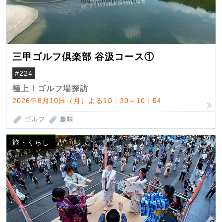
三甲ゴルフ倶楽部 谷汲コース①
#224
極上！ゴルフ場探訪
2026年8月10日（月）よる10：30～10：54
ゴルフ
趣味
旅・くらし