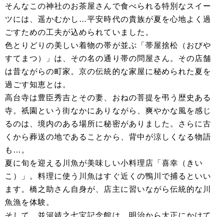
そんなこの神社のお茶屋さんで食べられる特別なスイー
ツには、遥かむかし…平安時代の貴族が夏を心地よく過
ごすための工夫が込められていました。
色とりどりの美しい着物の帯が並ぶ「帯屋捨松（おびや
すてまつ）」は、その名の通り帯の問屋さん。その店舗
は昔ながらの町家。京の伝統的な家屋に秘められた夏を
過ごす知恵とは。
高台寺は豊臣秀吉とその妻、おねの菩提を弔う歴史ある
寺。祇園という街なかにありながら、爽やかな風を感じ
るのは、境内のある場所に秘密がありました。さらに古
くから葬送の地であることから、背中が涼しくなる物語
も…。
夏に旬を迎える川魚が美味しい小料理店「喜幸（きい
こ）」。料理に使う川魚はすぐ近くの鴨川で捕るといい
ます。橋之助さん自身が、店主に習いながら伝統的な川
魚漁を体験。
そして、並河靖之七宝記念館は、明治から大正にかけて