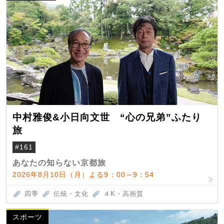
中村雅俊&小日向文世 “心の兄弟”ふたり
旅
#161
あなたの知らない京都旅
2026年8月10日（月）よる9：00～9：54
四季
伝統・文化
４K・高画質
スポーツ