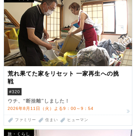
荒れ果てた家をリセット 一家再生への挑
戦
#320
ウチ、“断捨離”しました！
2026年8月11日（火）よる9：00～9：54
ファミリー
住まい
ヒューマン
旅・くらし