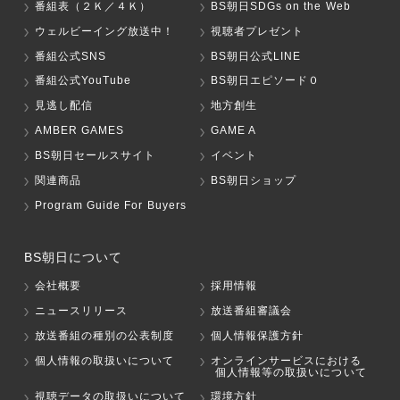
番組表（２Ｋ／４Ｋ）
BS朝日SDGs on the Web
ウェルビーイング放送中！
視聴者プレゼント
番組公式SNS
BS朝日公式LINE
番組公式YouTube
BS朝日エピソード０
見逃し配信
地方創生
AMBER GAMES
GAME A
BS朝日セールスサイト
イベント
関連商品
BS朝日ショップ
Program Guide For Buyers
BS朝日について
会社概要
採用情報
ニュースリリース
放送番組審議会
放送番組の種別の公表制度
個人情報保護方針
個人情報の取扱いについて
オンラインサービスにおける
個人情報等の取扱いについて
視聴データの取扱いについて
環境方針