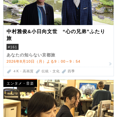
中村雅俊&小日向文世 “心の兄弟”ふたり
旅
#161
あなたの知らない京都旅
2026年8月10日（月）よる9：00～9：54
４K・高画質
伝統・文化
四季
エンタメ・音楽