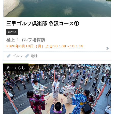
三甲ゴルフ倶楽部 谷汲コース①
#224
極上！ゴルフ場探訪
2026年8月10日（月）よる10：30～10：54
ゴルフ
趣味
旅・くらし