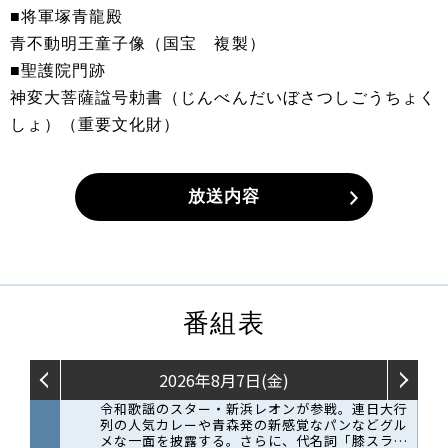
■将軍塚青龍殿
青不動明王童子像（国宝 複製）
■聖護院門跡
神変大菩薩諡号勅書（じんべんだいぼさつしごうちょく
しょ）（重要文化財）
放送内容
番組表