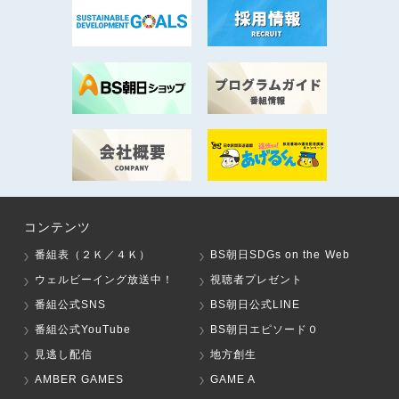
コンテンツ
番組表（２Ｋ／４Ｋ）
BS朝日SDGs on the Web
ウェルビーイング放送中！
視聴者プレゼント
番組公式SNS
BS朝日公式LINE
番組公式YouTube
BS朝日エピソード０
見逃し配信
地方創生
AMBER GAMES
GAME A