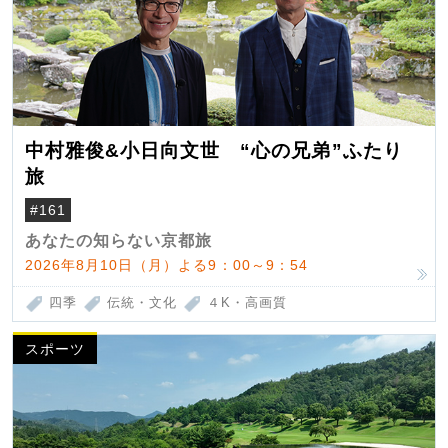
中村雅俊&小日向文世 “心の兄弟”ふたり
旅
#161
あなたの知らない京都旅
2026年8月10日（月）よる9：00～9：54
四季
伝統・文化
４K・高画質
スポーツ