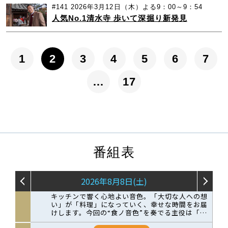
#141
2026年3月12日（木）よる9：00～9：54
人気No.1清水寺 歩いて深掘り新発見
1
2
3
4
5
6
7
…
17
番組表