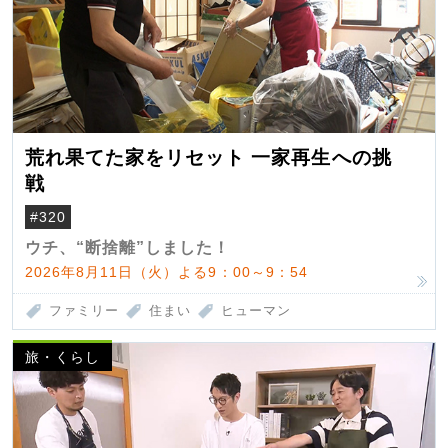
荒れ果てた家をリセット 一家再生への挑
戦
#320
ウチ、“断捨離”しました！
2026年8月11日（火）よる9：00～9：54
ファミリー
住まい
ヒューマン
旅・くらし