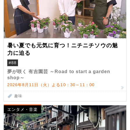
暑い夏でも元気に育つ！ニチニチソウの魅
力に迫る
#88
夢が咲く 有吉園芸 ～Road to start a garden
shop～
2026年8月11日（火）よる10：30～11：00
趣味
エンタメ・音楽