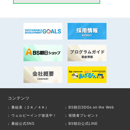
コンテンツ
番組表（２Ｋ／４Ｋ）
BS朝日SDGs on the Web
ウェルビーイング放送中！
視聴者プレゼント
番組公式SNS
BS朝日公式LINE