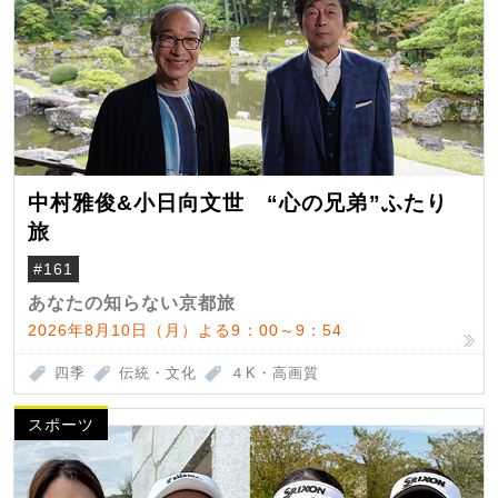
中村雅俊&小日向文世 “心の兄弟”ふたり
旅
#161
あなたの知らない京都旅
2026年8月10日（月）よる9：00～9：54
四季
伝統・文化
４K・高画質
スポーツ