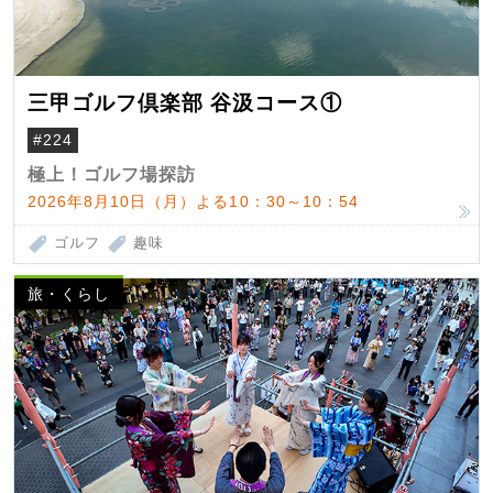
三甲ゴルフ倶楽部 谷汲コース①
#224
極上！ゴルフ場探訪
2026年8月10日（月）よる10：30～10：54
ゴルフ
趣味
旅・くらし