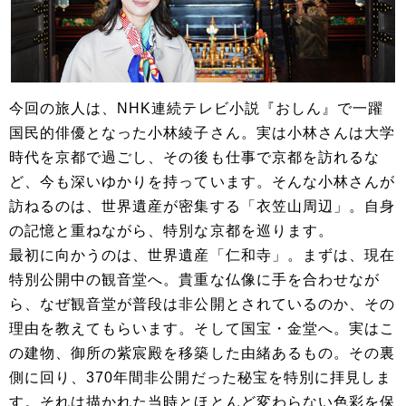
今回の旅人は、NHK連続テレビ小説『おしん』で一躍
国民的俳優となった小林綾子さん。実は小林さんは大学
時代を京都で過ごし、その後も仕事で京都を訪れるな
ど、今も深いゆかりを持っています。そんな小林さんが
訪ねるのは、世界遺産が密集する「衣笠山周辺」。自身
の記憶と重ねながら、特別な京都を巡ります。
最初に向かうのは、世界遺産「仁和寺」。まずは、現在
特別公開中の観音堂へ。貴重な仏像に手を合わせなが
ら、なぜ観音堂が普段は非公開とされているのか、その
理由を教えてもらいます。そして国宝・金堂へ。実はこ
の建物、御所の紫宸殿を移築した由緒あるもの。その裏
側に回り、370年間非公開だった秘宝を特別に拝見しま
す。それは描かれた当時とほとんど変わらない色彩を保