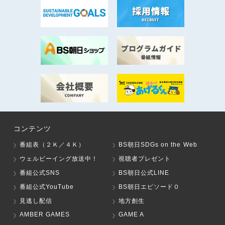
コンテンツ
番組表（２Ｋ／４Ｋ）
BS朝日SDGs on the Web
ウェルビーイング放送中！
視聴者プレゼント
番組公式SNS
BS朝日公式LINE
番組公式YouTube
BS朝日エピソード０
見逃し配信
地方創生
AMBER GAMES
GAME A