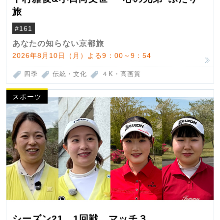
旅
#161
あなたの知らない京都旅
2026年8月10日（月）よる9：00～9：54
四季
伝統・文化
４K・高画質
スポーツ
シーズン21 1回戦 マッチ３