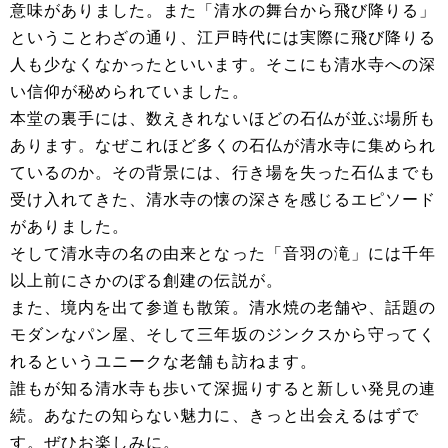
意味がありました。また「清水の舞台から飛び降りる」
ということわざの通り、江戸時代には実際に飛び降りる
人も少なくなかったといいます。そこにも清水寺への深
い信仰が秘められていました。
本堂の裏手には、数えきれないほどの石仏が並ぶ場所も
あります。なぜこれほど多くの石仏が清水寺に集められ
ているのか。その背景には、行き場を失った石仏までも
受け入れてきた、清水寺の懐の深さを感じるエピソード
がありました。
そして清水寺の名の由来となった「音羽の滝」には千年
以上前にさかのぼる創建の伝説が。
また、境内を出て参道も散策。清水焼の老舗や、話題の
モダンなパン屋、そして三年坂のジンクスから守ってく
れるというユニークな老舗も訪ねます。
誰もが知る清水寺も歩いて深掘りすると新しい発見の連
続。あなたの知らない魅力に、きっと出会えるはずで
す。ぜひお楽しみに。