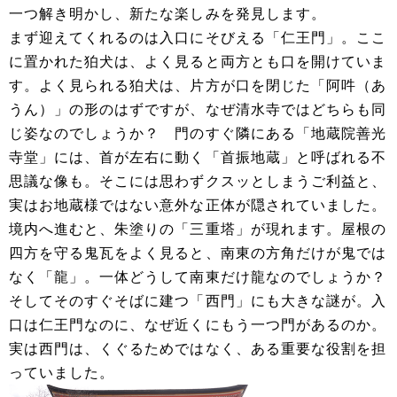
一つ解き明かし、新たな楽しみを発見します。
まず迎えてくれるのは入口にそびえる「仁王門」。ここ
に置かれた狛犬は、よく見ると両方とも口を開けていま
す。よく見られる狛犬は、片方が口を閉じた「阿吽（あ
うん）」の形のはずですが、なぜ清水寺ではどちらも同
じ姿なのでしょうか？ 門のすぐ隣にある「地蔵院善光
寺堂」には、首が左右に動く「首振地蔵」と呼ばれる不
思議な像も。そこには思わずクスッとしまうご利益と、
実はお地蔵様ではない意外な正体が隠されていました。
境内へ進むと、朱塗りの「三重塔」が現れます。屋根の
四方を守る鬼瓦をよく見ると、南東の方角だけが鬼では
なく「龍」。一体どうして南東だけ龍なのでしょうか？
そしてそのすぐそばに建つ「西門」にも大きな謎が。入
口は仁王門なのに、なぜ近くにもう一つ門があるのか。
実は西門は、くぐるためではなく、ある重要な役割を担
っていました。