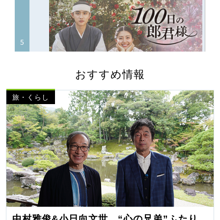
おすすめ情報
旅・くらし
中村雅俊&小日向文世 “心の兄弟”ふたり