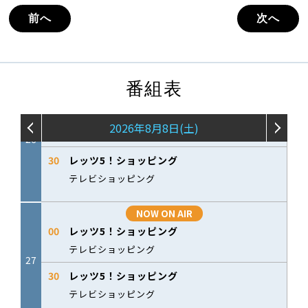
前へ
次へ
番組表