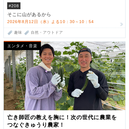
#208
そこに山があるから
2026年8月12日（水）よる10：30～10：54
趣味
自然・アウトドア
エンタメ・音楽
亡き師匠の教えを胸に！次の世代に農業を
つなぐきゅうり農家！