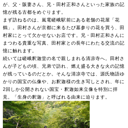
が、父・阪妻さん、兄・田村正和さんといった家族の記
憶が残る古都をめぐります。
まず訪ねるのは、嵐電嵯峨駅前にある老舗の花屋「花
鶴」。田村さんが京都に来るたび墓参りの花を買う、田
村家にとって欠かせないお店です。兄・田村正和さんに
まつわる貴重な写真、田村家との長年にわたる交流の記
憶に触れます。
続いては嵯峨釈迦堂の名で親しまれる清凉寺へ。田村さ
んが子どもの頃、兄弟で訪れ、燃え盛る大きな火の記憶
が残っているのだとか。そんな清凉寺では、源氏物語ゆ
かりの国宝の仏像や、お釈迦様の生き写しとされ、年に
2回しか公開されない国宝・釈迦如来立像を特別に拝
見。「生身の釈迦」と呼ばれる由来に迫ります。