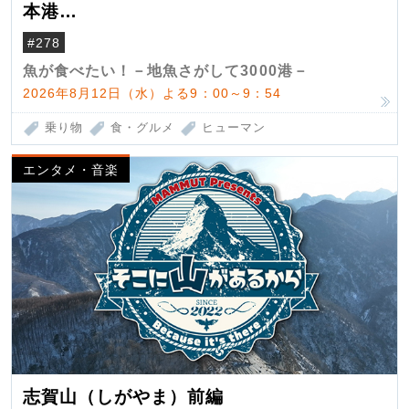
本港
（クロマグロ）
#278
魚が食べたい！－地魚さがして3000港－
2026年8月12日（水）よる9：00～9：54
乗り物
食・グルメ
ヒューマン
エンタメ・音楽
志賀山（しがやま）前編