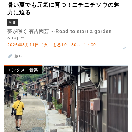
暑い夏でも元気に育つ！ニチニチソウの魅
力に迫る
#88
夢が咲く 有吉園芸 ～Road to start a garden
shop～
2026年8月11日（火）よる10：30～11：00
趣味
エンタメ・音楽