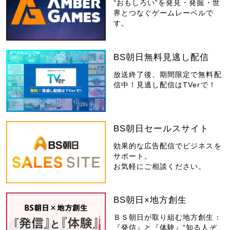
“おもしろい”を発見・発掘・世
界とつなぐゲームレーベルで
す。
BS朝日無料見逃し配信
放送終了後、期間限定で無料配
信中！見逃し配信はTVerで！
BS朝日セールスサイト
効果的な広告配信でビジネスを
サポート。
お気軽にご相談ください。
BS朝日×地方創生
ＢＳ朝日が取り組む地方創生：
『発信』と『体験』“知る人ぞ