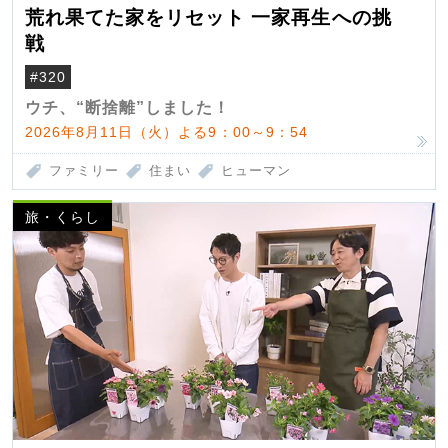
荒れ果てた家をリセット 一家再生への挑
戦
#320
ウチ、“断捨離”しました！
2026年8月11日（火）よる9：00～9：54
ファミリー
住まい
ヒューマン
旅・くらし