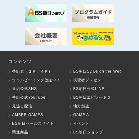
コンテンツ
番組表（２Ｋ／４Ｋ）
BS朝日SDGs on the Web
ウェルビーイング放送中！
視聴者プレゼント
番組公式SNS
BS朝日公式LINE
番組公式YouTube
BS朝日エピソード０
見逃し配信
地方創生
AMBER GAMES
GAME A
BS朝日セールスサイト
イベント
関連商品
BS朝日ショップ