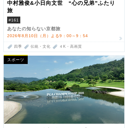
中村雅俊&小日向文世 “心の兄弟”ふたり
旅
#161
あなたの知らない京都旅
2026年8月10日（月）よる9：00～9：54
四季
伝統・文化
４K・高画質
スポーツ