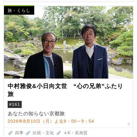
旅・くらし
中村雅俊&小日向文世 “心の兄弟”ふたり
旅
#161
あなたの知らない京都旅
2026年8月10日（月）よる9：00～9：54
四季
伝統・文化
４K・高画質