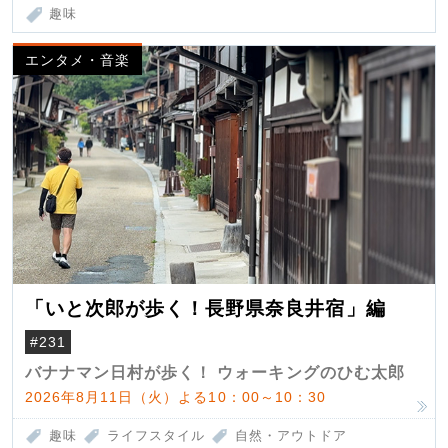
趣味
エンタメ・音楽
「いと次郎が歩く！長野県奈良井宿」編
#231
バナナマン日村が歩く！ ウォーキングのひむ太郎
2026年8月11日（火）よる10：00～10：30
趣味
ライフスタイル
自然・アウトドア