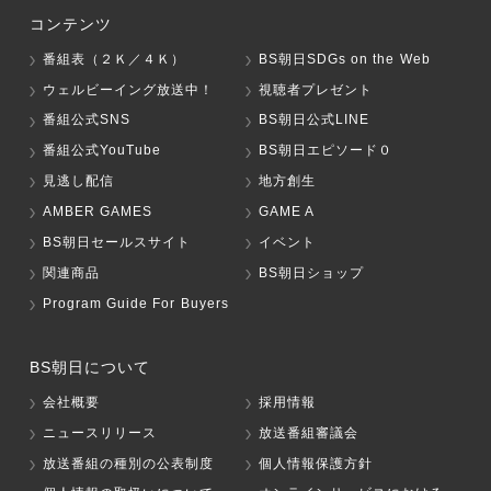
コンテンツ
番組表（２Ｋ／４Ｋ）
BS朝日SDGs on the Web
ウェルビーイング放送中！
視聴者プレゼント
番組公式SNS
BS朝日公式LINE
番組公式YouTube
BS朝日エピソード０
見逃し配信
地方創生
AMBER GAMES
GAME A
BS朝日セールスサイト
イベント
関連商品
BS朝日ショップ
Program Guide For Buyers
BS朝日について
会社概要
採用情報
ニュースリリース
放送番組審議会
放送番組の種別の公表制度
個人情報保護方針