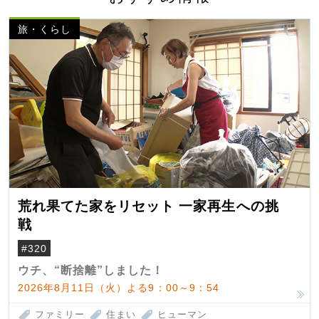
旅・くらし
荒れ果てた家をリセット 一家再生への挑
戦
#320
ウチ、“断捨離”しました！
2026年8月11日（火）よる9：00～9：54
ファミリー
住まい
ヒューマン