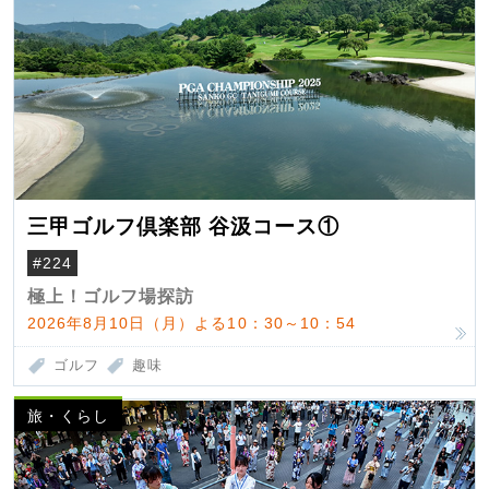
三甲ゴルフ倶楽部 谷汲コース①
#224
極上！ゴルフ場探訪
2026年8月10日（月）よる10：30～10：54
ゴルフ
趣味
旅・くらし