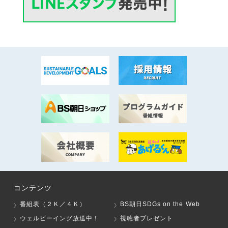
コンテンツ
番組表（２Ｋ／４Ｋ）
BS朝日SDGs on the Web
ウェルビーイング放送中！
視聴者プレゼント