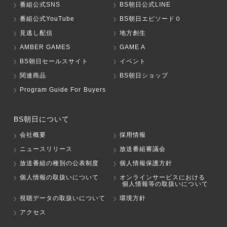
番組公式SNS
BS朝日公式LINE
番組公式YouTube
BS朝日エピソード０
見逃し配信
地方創生
AMBER GAMES
GAME A
BS朝日セールスサイト
イベント
関連商品
BS朝日ショップ
Program Guide For Buyers
BS朝日について
会社概要
採用情報
ニュースリリース
放送番組審議会
放送番組の種別の公表制度
個人情報保護方針
個人情報の取扱いについて
オンラインサービスにおける
個人情報等の取扱いについて
視聴データの取扱いについて
環境方針
アクセス