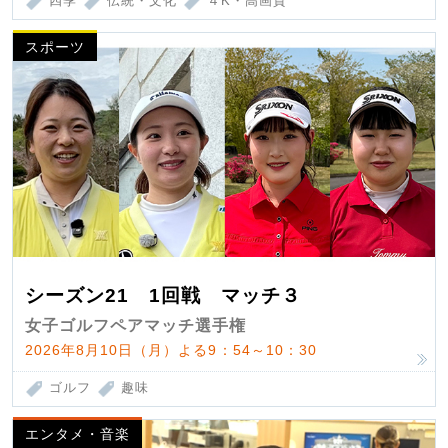
四季
伝統・文化
４K・高画質
スポーツ
シーズン21 1回戦 マッチ３
女子ゴルフペアマッチ選手権
2026年8月10日（月）よる9：54～10：30
ゴルフ
趣味
エンタメ・音楽