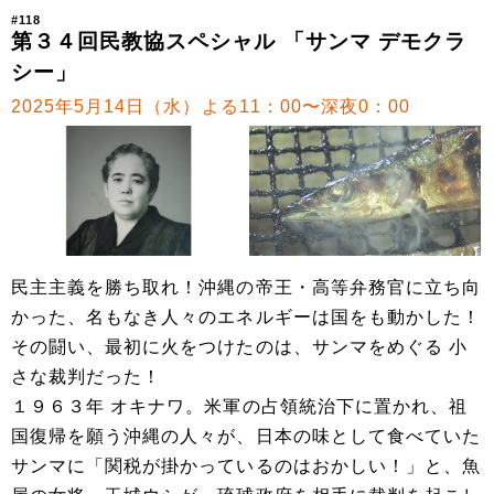
#118
第３４回民教協スペシャル 「サンマ デモクラ
シー」
2025年5月14日（水）よる11：00〜深夜0：00
民主主義を勝ち取れ！沖縄の帝王・高等弁務官に立ち向
かった、名もなき人々のエネルギーは国をも動かした！
その闘い、最初に火をつけたのは、サンマをめぐる 小
さな裁判だった！
１９６３年 オキナワ。米軍の占領統治下に置かれ、祖
国復帰を願う沖縄の人々が、日本の味として食べていた
サンマに「関税が掛かっているのはおかしい！」と、魚