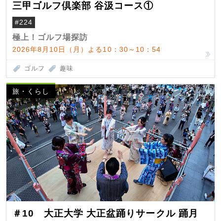
三甲ゴルフ倶楽部 谷汲コース①
#224
極上！ゴルフ場探訪
2026年8月10日（月）よる10：30～10：54
ゴルフ
趣味
旅・くらし
＃10 大正大学 大正盆踊りサークル 踊月