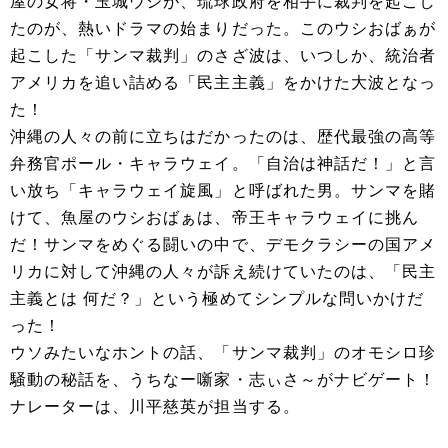
屋の女将・玉城ウシが、琉球政府を相手に裁判を起こし
たのが、熱いドラマの始まりだった。このウシおばぁが
起こした「サンマ裁判」のさざ波は、いつしか、統治者
アメリカを追い詰める「民主主義」をかけた大波となっ
た！
沖縄の人々の前に立ちはだかったのは、歴代最強の高等
弁務官ポール・キャラウェイ。「自治は神話だ！」と言
い放ち「キャラウェイ旋風」と呼ばれた男。サンマを賭
けて、魚屋のウシおばぁは、帝王キャラウェイに挑ん
だ！サンマをめぐる闘いの中で、デモクラシーの国アメ
リカに対して沖縄の人々が訴え続けていたのは、「民主
主義とは 何だ？」という極めてシンプルな問いかけだ
った！
ウソみたいなホントの話、「サンマ裁判」のオモシロ珍
騒動の秘話を、うちなー噺家・志ぃさ～がナビゲート！
ナレーターは、川平慈英が担当する。