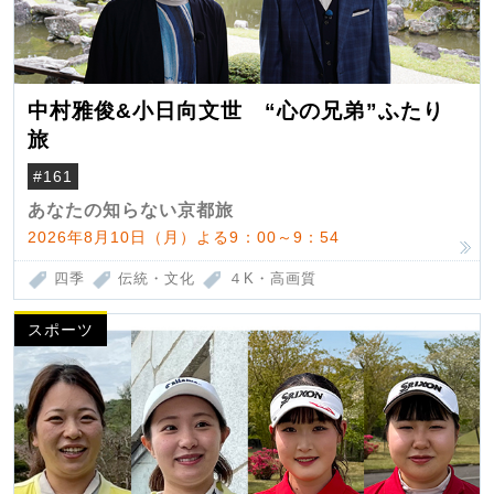
中村雅俊&小日向文世 “心の兄弟”ふたり
旅
#161
あなたの知らない京都旅
2026年8月10日（月）よる9：00～9：54
四季
伝統・文化
４K・高画質
スポーツ