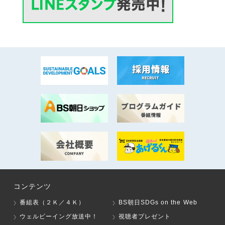
コンテンツ
番組表（２Ｋ／４Ｋ）
BS朝日SDGs on the Web
ウェルビーイング放送中！
視聴者プレゼント