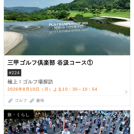
三甲ゴルフ倶楽部 谷汲コース①
#224
極上！ゴルフ場探訪
2026年8月10日（月）よる10：30～10：54
ゴルフ
趣味
旅・くらし