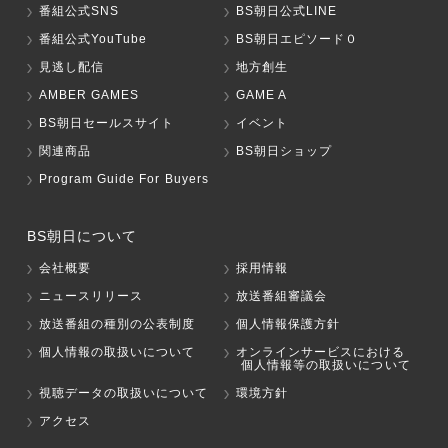
番組公式SNS
BS朝日公式LINE
番組公式YouTube
BS朝日エピソード０
見逃し配信
地方創生
AMBER GAMES
GAME A
BS朝日セールスサイト
イベント
関連商品
BS朝日ショップ
Program Guide For Buyers
BS朝日について
会社概要
採用情報
ニュースリリース
放送番組審議会
放送番組の種別の公表制度
個人情報保護方針
個人情報の取扱いについて
オンラインサービスにおける
個人情報等の取扱いについて
視聴データの取扱いについて
環境方針
アクセス