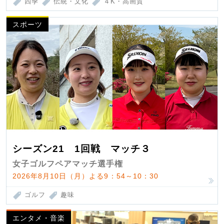
四季
伝統・文化
４K・高画質
スポーツ
シーズン21 1回戦 マッチ３
女子ゴルフペアマッチ選手権
2026年8月10日（月）よる9：54～10：30
ゴルフ
趣味
エンタメ・音楽