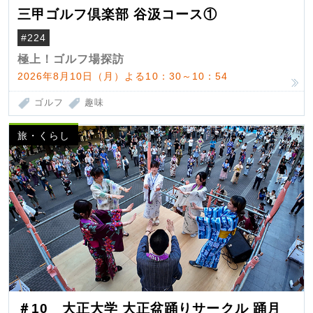
三甲ゴルフ倶楽部 谷汲コース①
#224
極上！ゴルフ場探訪
2026年8月10日（月）よる10：30～10：54
ゴルフ
趣味
旅・くらし
＃10 大正大学 大正盆踊りサークル 踊月