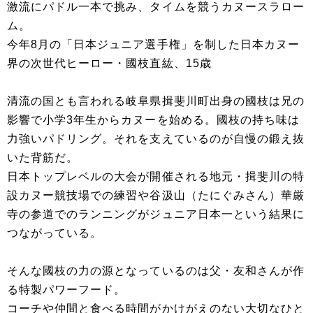
激流にパドル一本で挑み、タイムを競うカヌースラロー
ム。
今年8月の「日本ジュニア選手権」を制した日本カヌー
界の次世代ヒーロー・國枝直紘、15歳
清流の国とも言われる岐阜県揖斐川町出身の國枝は兄の
影響で小学3年生からカヌーを始める。國枝の持ち味は
力強いパドリング。それを支えているのが自慢の鍛え抜
いた背筋だ。
日本トップレベルの大会が開催される地元・揖斐川の特
設カヌー競技場での練習や谷汲山（たにぐみさん）華厳
寺の参道でのランニングがジュニア日本一という結果に
つながっている。
そんな國枝の力の源となっているのは父・友和さんが作
る特製パワーフード。
コーチや仲間と食べる時間がかけがえのない大切なひと