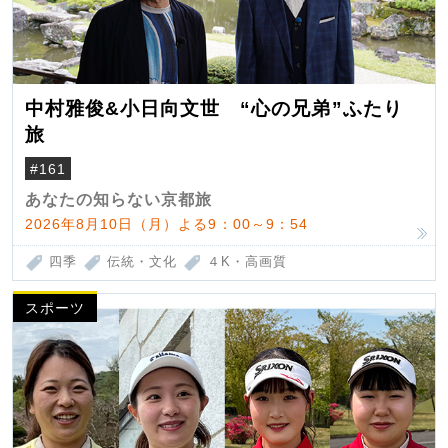
中村雅俊&小日向文世 “心の兄弟”ふたり
旅
#161
あなたの知らない京都旅
2026年8月10日（月）よる9：00～9：54
四季
伝統・文化
４K・高画質
スポーツ