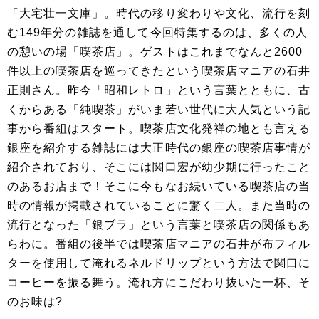
「大宅壮一文庫」。時代の移り変わりや文化、流行を刻
む149年分の雑誌を通して今回特集するのは、多くの人
の憩いの場「喫茶店」。ゲストはこれまでなんと2600
件以上の喫茶店を巡ってきたという喫茶店マニアの石井
正則さん。昨今「昭和レトロ」という言葉とともに、古
くからある「純喫茶」がいま若い世代に大人気という記
事から番組はスタート。喫茶店文化発祥の地とも言える
銀座を紹介する雑誌には大正時代の銀座の喫茶店事情が
紹介されており、そこには関口宏が幼少期に行ったこと
のあるお店まで！そこに今もなお続いている喫茶店の当
時の情報が掲載されていることに驚く二人。また当時の
流行となった「銀ブラ」という言葉と喫茶店の関係もあ
らわに。番組の後半では喫茶店マニアの石井が布フィル
ターを使用して淹れるネルドリップという方法で関口に
コーヒーを振る舞う。淹れ方にこだわり抜いた一杯、そ
のお味は?