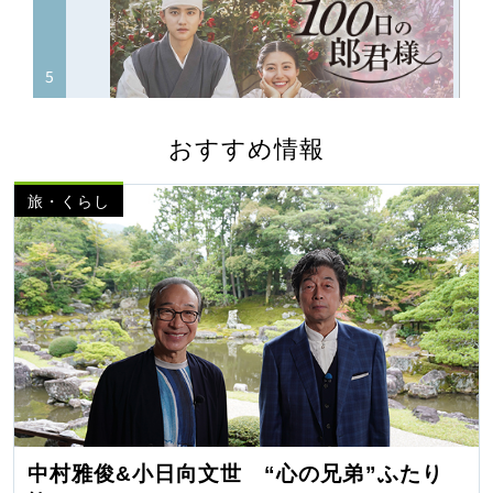
おすすめ情報
旅・くらし
中村雅俊&小日向文世 “心の兄弟”ふたり