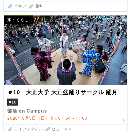
ゴルフ
趣味
旅・くらし
＃10 大正大学 大正盆踊りサークル 踊月
#10
部活 on Campus
2026年8月9日（日）よる6：54～7：00
ライフスタイル
ヒューマン