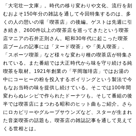
「大宅壮一文庫」。時代の移り変わりや文化、流行を刻
むおよそ150年分の雑誌を通して今回特集するのは、多
くの人の憩いの場「喫茶店」の後編。ゲストは先週に引
き続き、2600件以上の喫茶店を巡ってきたという喫茶
店マニアの石井正則さん。昭和30年代に起こった喫茶
店ブームの記事には「ヌード喫茶」や「美人喫茶」、
「スポーツ喫茶」など様々な変わり種の喫茶店が特集さ
れている。また番組では大正時代から味を守り続ける純
喫茶を取材。1921年創業の「平岡珈琲店」ではお湯の
中にコーヒーの粉を投入するボイリングという製法で今
もなお当時の味を提供し続けている。そこでは100年間
変わらぬレシピで作られたドーナツも。そして番組の後
半では喫茶店にまつわる昭和のヒット曲もご紹介。さら
にロカビリーやグループサウンズなど、スターが生まれ
た音楽喫茶の話題も。喫茶店の雑誌記事を通して見えて
くる世相とは。