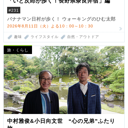
「いと次郎が歩く！長野県奈良井宿」編
#231
バナナマン日村が歩く！ ウォーキングのひむ太郎
2026年8月11日（火）よる10：00～10：30
趣味
ライフスタイル
自然・アウトドア
旅・くらし
中村雅俊&小日向文世 “心の兄弟”ふたり