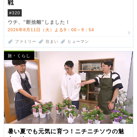
戦
#320
ウチ、“断捨離”しました！
2026年8月11日（火）よる9：00～9：54
ファミリー
住まい
ヒューマン
旅・くらし
暑い夏でも元気に育つ！ニチニチソウの魅