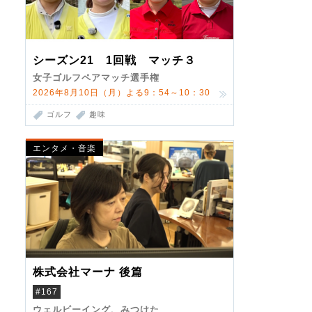
シーズン21 1回戦 マッチ３
女子ゴルフペアマッチ選手権
2026年8月10日（月）よる9：54～10：30
ゴルフ
趣味
エンタメ・音楽
株式会社マーナ 後篇
#167
ウェルビーイング、みつけた