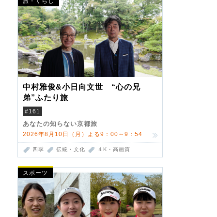
旅・くらし
中村雅俊&小日向文世 “心の兄
弟”ふたり旅
#161
あなたの知らない京都旅
2026年8月10日（月）よる9：00～9：54
四季
伝統・文化
４K・高画質
スポーツ