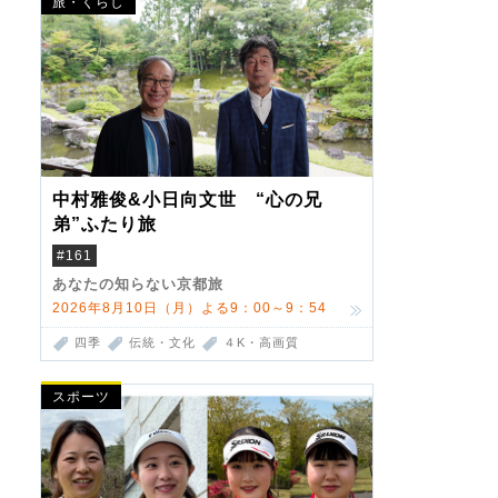
旅・くらし
中村雅俊&小日向文世 “心の兄
弟”ふたり旅
#161
あなたの知らない京都旅
2026年8月10日（月）よる9：00～9：54
四季
伝統・文化
４K・高画質
スポーツ