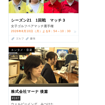
シーズン21 1回戦 マッチ３
女子ゴルフペアマッチ選手権
2026年8月10日（月）よる9：54～10：30
ゴルフ
趣味
エンタメ・音楽
株式会社マーナ 後篇
#167
ウェルビーイング、みつけた