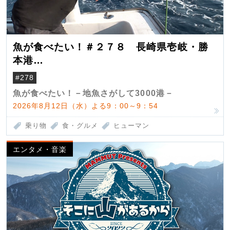
魚が食べたい！＃２７８ 長崎県壱岐・勝
本港
（クロマグロ）
#278
魚が食べたい！－地魚さがして3000港－
2026年8月12日（水）よる9：00～9：54
乗り物
食・グルメ
ヒューマン
エンタメ・音楽