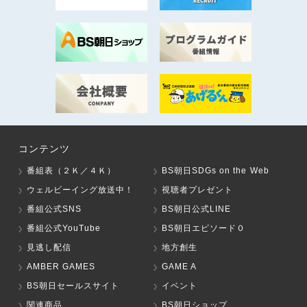
コンテンツ
番組表（２Ｋ／４Ｋ）
BS朝日SDGs on the Web
ウェルビーイング放送中！
視聴者プレゼント
番組公式SNS
BS朝日公式LINE
番組公式YouTube
BS朝日エピソード０
見逃し配信
地方創生
AMBER GAMES
GAME A
BS朝日セールスサイト
イベント
関連商品
BS朝日ショップ