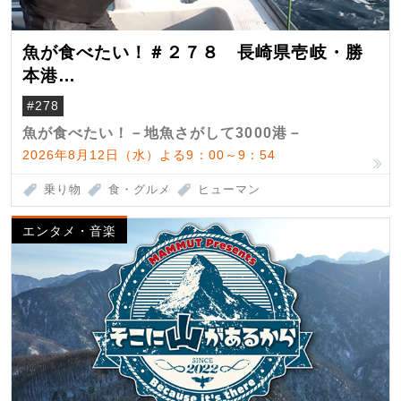
魚が食べたい！＃２７８ 長崎県壱岐・勝
本港
（クロマグロ）
#278
魚が食べたい！－地魚さがして3000港－
2026年8月12日（水）よる9：00～9：54
乗り物
食・グルメ
ヒューマン
エンタメ・音楽