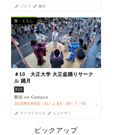
ゴルフ
趣味
旅・くらし
＃10 大正大学 大正盆踊りサーク
ル 踊月
#10
部活 on Campus
2026年8月9日（日）よる6：54～7：00
ライフスタイル
ヒューマン
ピックアップ