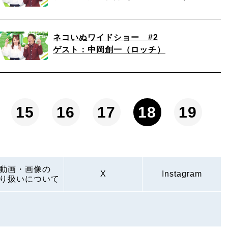
ネコいぬワイドショー #2
ゲスト：中岡創一（ロッチ）
15
16
17
18
19
動画・画像の
X
Instagram
り扱いについて