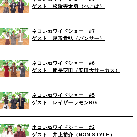
ゲスト：松陰寺太勇（ぺこぱ）
ネコいぬワイドショー #7
ゲスト：尾形貴弘（パンサー）
ネコいぬワイドショー #6
ゲスト：団長安田（安田大サーカス）
ネコいぬワイドショー #5
ゲスト：レイザーラモンRG
ネコいぬワイドショー #3
ゲスト：井上裕介（NON STYLE）