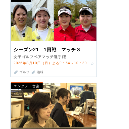
シーズン21 1回戦 マッチ３
女子ゴルフペアマッチ選手権
2026年8月10日（月）よる9：54～10：30
ゴルフ
趣味
エンタメ・音楽