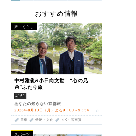
おすすめ情報
旅・くらし
中村雅俊&小日向文世 “心の兄
弟”ふたり旅
#161
あなたの知らない京都旅
2026年8月10日（月）よる9：00～9：54
四季
伝統・文化
４K・高画質
スポーツ