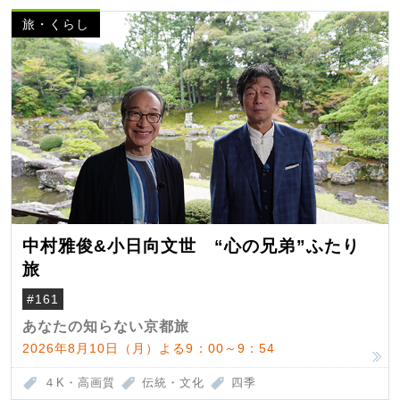
旅・くらし
中村雅俊&小日向文世 “心の兄弟”ふたり
旅
#161
あなたの知らない京都旅
2026年8月10日（月）よる9：00～9：54
４K・高画質
伝統・文化
四季