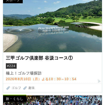
三甲ゴルフ倶楽部 谷汲コース①
#224
極上！ゴルフ場探訪
2026年8月10日（月）よる10：30～10：54
ゴルフ
趣味
旅・くらし