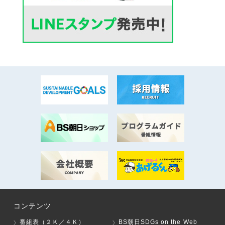
コンテンツ
番組表（２Ｋ／４Ｋ）
BS朝日SDGs on the Web