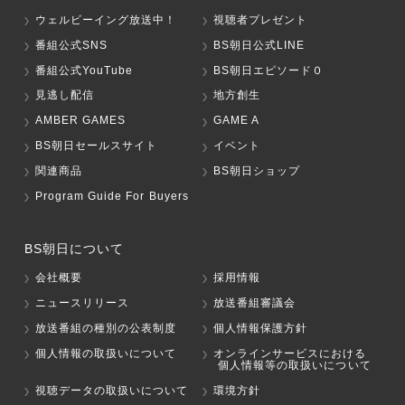
ウェルビーイング放送中！
視聴者プレゼント
番組公式SNS
BS朝日公式LINE
番組公式YouTube
BS朝日エピソード０
見逃し配信
地方創生
AMBER GAMES
GAME A
BS朝日セールスサイト
イベント
関連商品
BS朝日ショップ
Program Guide For Buyers
BS朝日について
会社概要
採用情報
ニュースリリース
放送番組審議会
放送番組の種別の公表制度
個人情報保護方針
個人情報の取扱いについて
オンラインサービスにおける
個人情報等の取扱いについて
視聴データの取扱いについて
環境方針