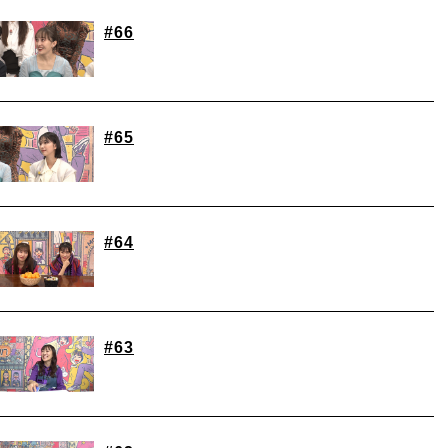
#66
#65
#64
#63