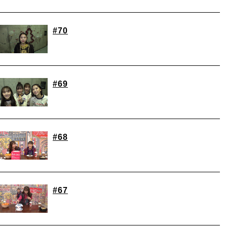
#70
#69
#68
#67