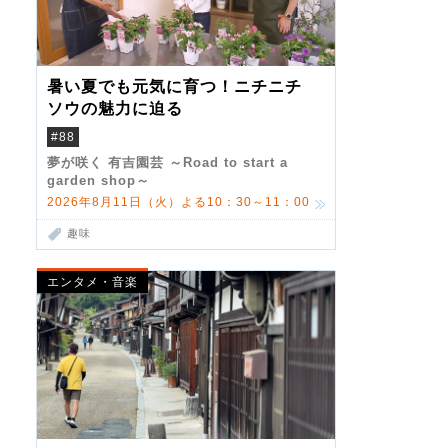
暑い夏でも元気に育つ！ニチニチ
ソウの魅力に迫る
#88
夢が咲く 有吉園芸 ～Road to start a
garden shop～
2026年8月11日（火）よる10：30～11：00
趣味
エンタメ・音楽