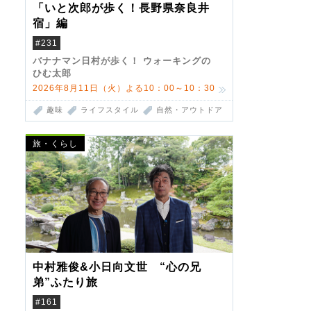
「いと次郎が歩く！長野県奈良井
宿」編
#231
バナナマン日村が歩く！ ウォーキングの
ひむ太郎
2026年8月11日（火）よる10：00～10：30
趣味
ライフスタイル
自然・アウトドア
旅・くらし
中村雅俊&小日向文世 “心の兄
弟”ふたり旅
#161