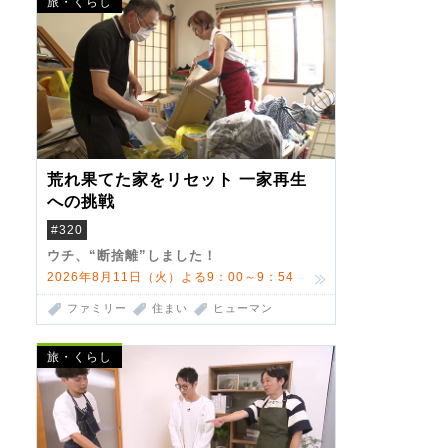
旅・くらし
荒れ果てた家をリセット 一家再生
への挑戦
#320
ウチ、“断捨離”しました！
2026年8月11日（火）よる9：00～9：54
ファミリー
住まい
ヒューマン
旅・くらし