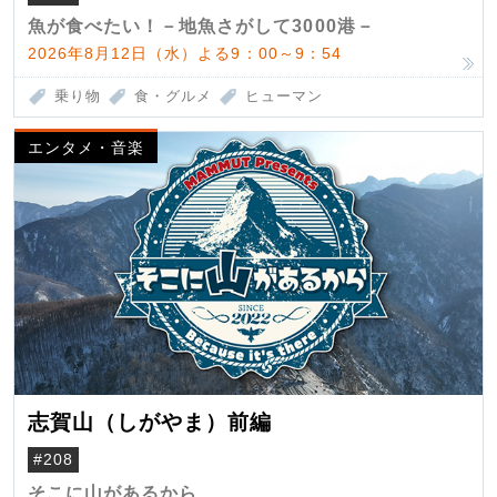
魚が食べたい！－地魚さがして3000港－
2026年8月12日（水）よる9：00～9：54
乗り物
食・グルメ
ヒューマン
エンタメ・音楽
志賀山（しがやま）前編
#208
そこに山があるから