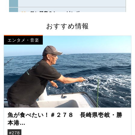
おすすめ情報
エンタメ・音楽
魚が食べたい！＃２７８ 長崎県壱岐・勝
本港
（クロマグロ）
#278