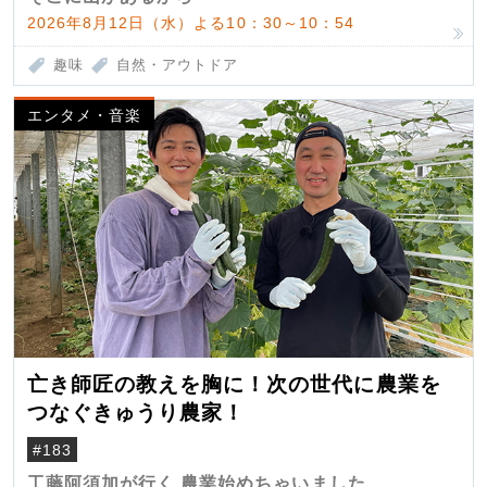
2026年8月12日（水）よる10：30～10：54
趣味
自然・アウトドア
エンタメ・音楽
亡き師匠の教えを胸に！次の世代に農業を
つなぐきゅうり農家！
#183
工藤阿須加が行く 農業始めちゃいました