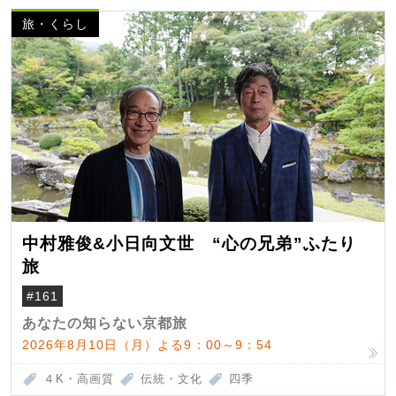
旅・くらし
中村雅俊&小日向文世 “心の兄弟”ふたり
旅
#161
あなたの知らない京都旅
2026年8月10日（月）よる9：00～9：54
４K・高画質
伝統・文化
四季