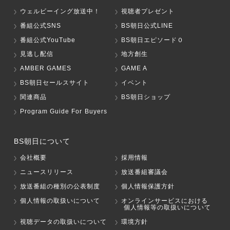
ウェルビーイング放送中！
視聴者プレゼント
番組公式SNS
BS朝日公式LINE
番組公式YouTube
BS朝日エピソード０
見逃し配信
地方創生
AMBER GAMES
GAME A
BS朝日セールスサイト
イベント
関連商品
BS朝日ショップ
Program Guide For Buyers
BS朝日について
会社概要
採用情報
ニュースリリース
放送番組審議会
放送番組の種別の公表制度
個人情報保護方針
個人情報の取扱いについて
オンラインサービスにおける
個人情報等の取扱いについて
視聴データの取扱いについて
環境方針