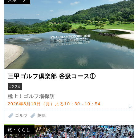
三甲ゴルフ倶楽部 谷汲コース①
#224
極上！ゴルフ場探訪
2026年8月10日（月）よる10：30～10：54
ゴルフ
趣味
旅・くらし