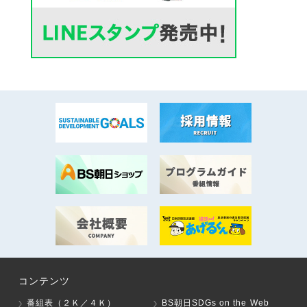
コンテンツ
番組表（２Ｋ／４Ｋ）
BS朝日SDGs on the Web