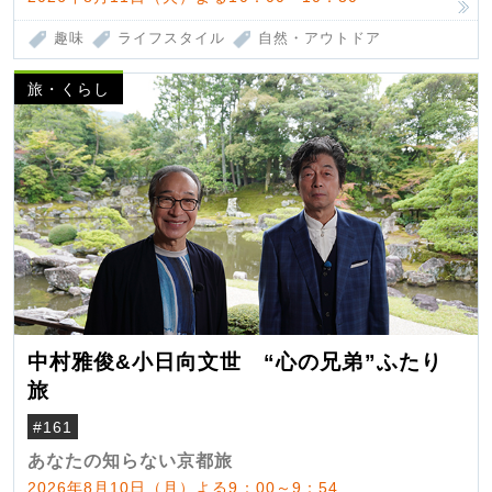
趣味
ライフスタイル
自然・アウトドア
旅・くらし
中村雅俊&小日向文世 “心の兄弟”ふたり
旅
#161
あなたの知らない京都旅
2026年8月10日（月）よる9：00～9：54