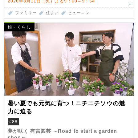
2026年8月11日（火）よる9：00～9：54
ファミリー
住まい
ヒューマン
旅・くらし
暑い夏でも元気に育つ！ニチニチソウの魅
力に迫る
#88
夢が咲く 有吉園芸 ～Road to start a garden
shop～