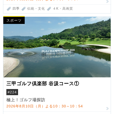
四季
伝統・文化
４K・高画質
スポーツ
三甲ゴルフ倶楽部 谷汲コース①
#224
極上！ゴルフ場探訪
2026年8月10日（月）よる10：30～10：54