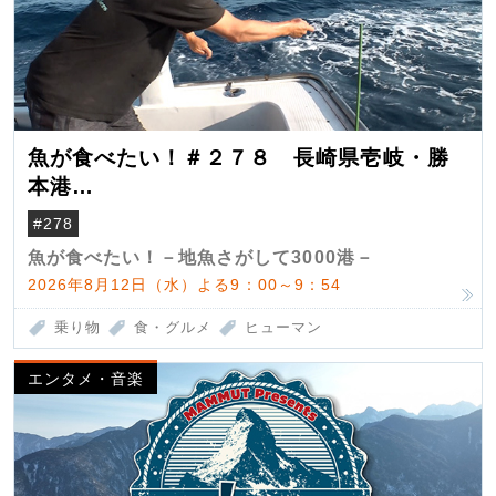
魚が食べたい！＃２７８ 長崎県壱岐・勝
本港
（クロマグロ）
#278
魚が食べたい！－地魚さがして3000港－
2026年8月12日（水）よる9：00～9：54
乗り物
食・グルメ
ヒューマン
エンタメ・音楽