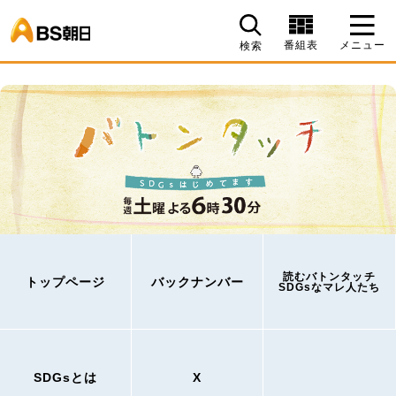
BS朝日
番組表
メニュー
検索
読むバトンタッチ
トップページ
バックナンバー
SDGsなマレ人たち
SDGsとは
X