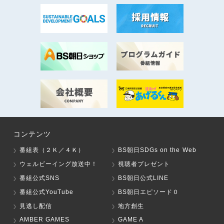
コンテンツ
番組表（２Ｋ／４Ｋ）
BS朝日SDGs on the Web
ウェルビーイング放送中！
視聴者プレゼント
番組公式SNS
BS朝日公式LINE
番組公式YouTube
BS朝日エピソード０
見逃し配信
地方創生
AMBER GAMES
GAME A