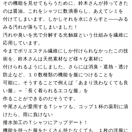
その機能を見せてもらうために、鈴木さんが持ってきた
のは醤油。これをシャツに数滴垂らし、あえてシミを
付けてしまいます。しかしそれを水にさらすと――みる
みる汚れが落ちてしまいました！
汚れや臭いを光で分解する光触媒という仕組みを繊維に
応用しています。
今までポリエステル繊維にしか付けられなかったこの技
術を、鈴木さんは天然素材など様々な素材に
付けられるようにしました。さらには消臭・遮熱・透け
防止など、１０数種類の機能を服につけることを
可能に。そうすることで例えば「あまり洗わなくても良
い服」＝「長く着られるエコな服」を
作ることができるのだそうです。
中尾さんが愛用するＴシャツも、コップ１杯の薬剤に漬
けたら、雨に負けない
撥水加工のＴシャツにアップデート！
機能を持った服をたくさん持たなくても、１枚の洋服に