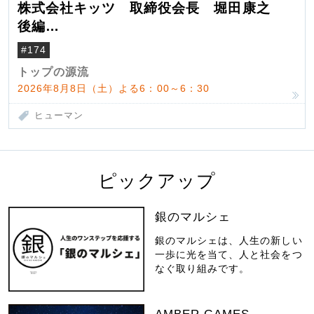
株式会社キッツ 取締役会長 堀田康之
後編
米国駐在でも浮かんだ八ヶ岳 山小屋を営
#174
んだ父母
トップの源流
2026年8月8日（土）よる6：00～6：30
ヒューマン
ピックアップ
銀のマルシェ
銀のマルシェは、人生の新しい
一歩に光を当て、人と社会をつ
なぐ取り組みです。