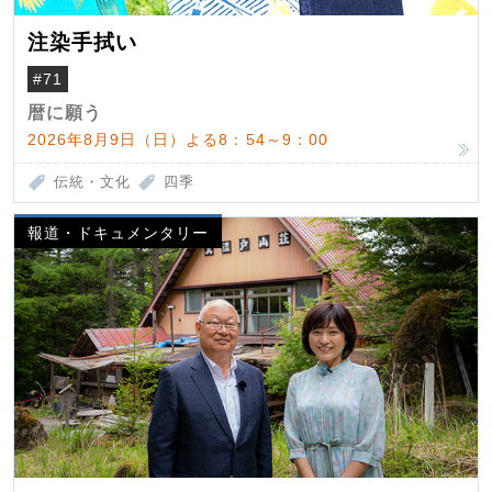
注染手拭い
#71
暦に願う
2026年8月9日（日）よる8：54～9：00
伝統・文化
四季
報道・ドキュメンタリー