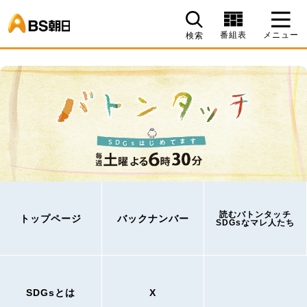
BS朝日
番組表
メニュー
検索
読むバトンタッチ
トップページ
バックナンバー
SDGsなマレ人たち
SDGsとは
X