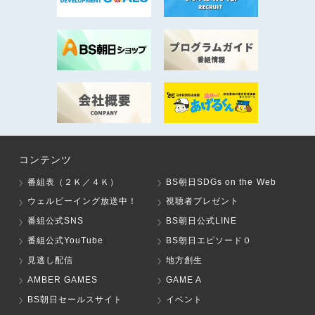
コンテンツ
番組表（２Ｋ／４Ｋ）
BS朝日SDGs on the Web
ウェルビーイング放送中！
視聴者プレゼント
番組公式SNS
BS朝日公式LINE
番組公式YouTube
BS朝日エピソード０
見逃し配信
地方創生
AMBER GAMES
GAME A
BS朝日セールスサイト
イベント