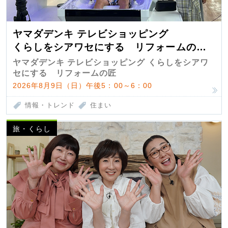
ヤマダデンキ テレビショッピング
くらしをシアワセにする リフォームの
匠 第7弾
ヤマダデンキ テレビショッピング くらしをシアワ
セにする リフォームの匠
2026年8月9日（日）午後5：00～6：00
情報・トレンド
住まい
旅・くらし