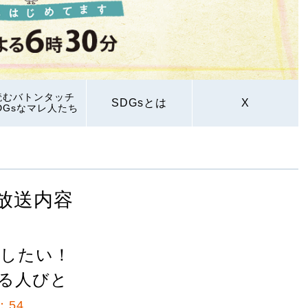
読むバトンタッチ
SDGsとは
X
DGsなマレ人たち
放送内容
残したい！
る人びと
：54