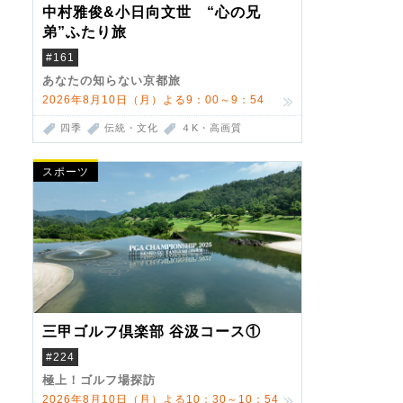
中村雅俊&小日向文世 “心の兄
弟”ふたり旅
#161
あなたの知らない京都旅
2026年8月10日（月）よる9：00～9：54
四季
伝統・文化
４K・高画質
スポーツ
三甲ゴルフ倶楽部 谷汲コース①
#224
極上！ゴルフ場探訪
2026年8月10日（月）よる10：30～10：54