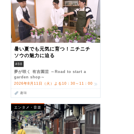
暑い夏でも元気に育つ！ニチニチ
ソウの魅力に迫る
#88
夢が咲く 有吉園芸 ～Road to start a
garden shop～
2026年8月11日（火）よる10：30～11：00
趣味
エンタメ・音楽