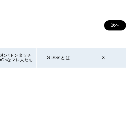
次へ
読むバトンタッチ
SDGsとは
X
DGsなマレ人たち