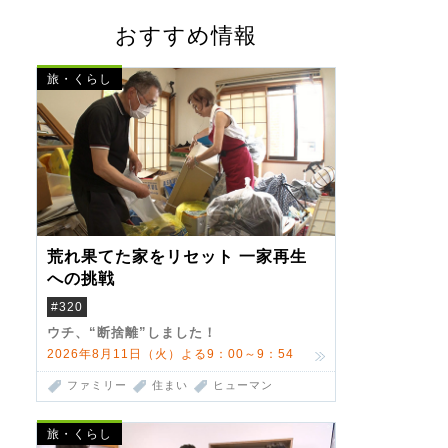
おすすめ情報
旅・くらし
荒れ果てた家をリセット 一家再生
への挑戦
#320
ウチ、“断捨離”しました！
2026年8月11日（火）よる9：00～9：54
ファミリー
住まい
ヒューマン
旅・くらし