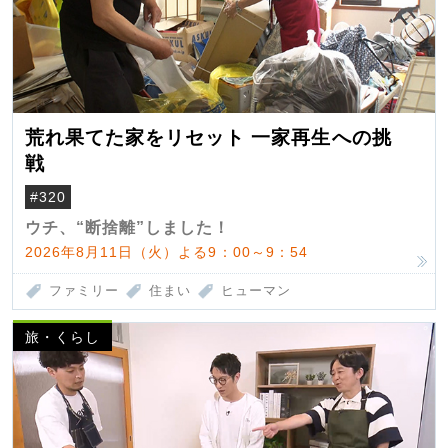
荒れ果てた家をリセット 一家再生への挑
戦
#320
ウチ、“断捨離”しました！
2026年8月11日（火）よる9：00～9：54
ファミリー
住まい
ヒューマン
旅・くらし