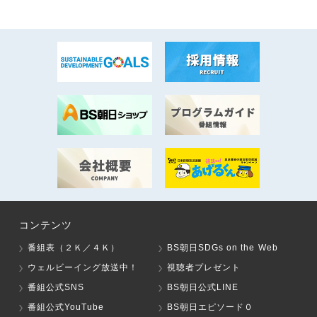
コンテンツ
番組表（２Ｋ／４Ｋ）
BS朝日SDGs on the Web
ウェルビーイング放送中！
視聴者プレゼント
番組公式SNS
BS朝日公式LINE
番組公式YouTube
BS朝日エピソード０