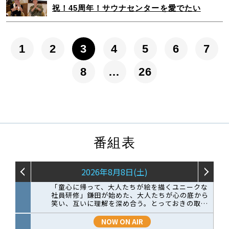
祝！45周年！サウナセンターを愛でたい
1
2
3
4
5
6
7
8
…
26
番組表