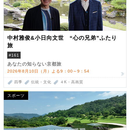
中村雅俊&小日向文世 “心の兄弟”ふたり
旅
#161
あなたの知らない京都旅
2026年8月10日（月）よる9：00～9：54
四季
伝統・文化
４K・高画質
スポーツ