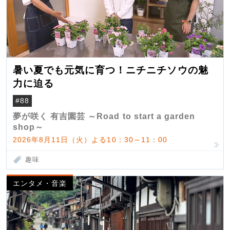
暑い夏でも元気に育つ！ニチニチソウの魅
力に迫る
#88
夢が咲く 有吉園芸 ～Road to start a garden
shop～
2026年8月11日（火）よる10：30～11：00
趣味
エンタメ・音楽